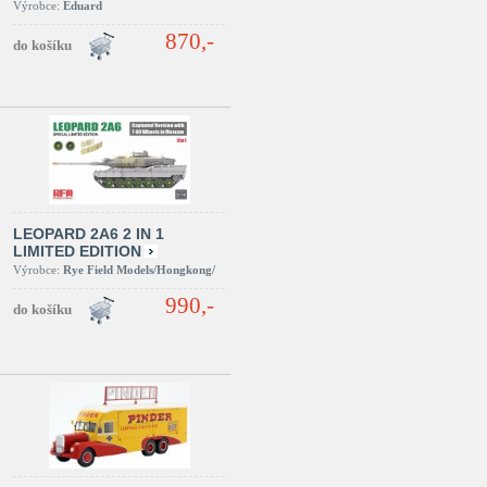
Výrobce:
Eduard
870,-
LEOPARD 2A6 2 IN 1
LIMITED EDITION
Výrobce:
Rye Field Models/Hongkong/
990,-