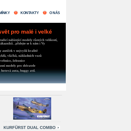
MÍNKY
KONTAKTY
O NÁS
ět pro malé i velké
radicí nabízející modely různých velikostí,
ákazníků...přidejte se k nám i Vy
autíček v nejvyšší kvalitě
klů, vláčků, nákladních vozů
vebnice, železnice
usní modely pro sběratele
 hotová auta, buggy atd.
KURFÜRST DUAL COMBO