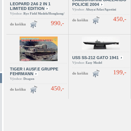
LEOPARD 2A6 2 IN 1
POLICIE 2004
LIMITED EDITION
Výrobce:
Altaya/Atlas/Agostini
Výrobce:
Rye Field Models/Hongkong/
450,-
990,-
USS SS-212 GATO 1941
Výrobce:
Easy Model
TIGER I AUSF.E GRUPPE
199,-
FEHRMANN
Výrobce:
Dragon
450,-