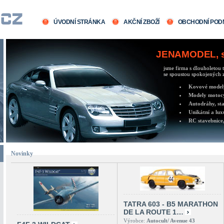
ÚVODNÍ STRÁNKA
AKČNÍ ZBOŽÍ
OBCHODNÍ POD
JENAMODEL, sv
jsme firma s dlouholetou t
se spoustou spokojených z
Kovové modely 
Modely motocy
Autodráhy, sta
Unikátní a lux
RC stavebnice,
Novinky
TATRA 603 - B5 MARATHON
DE LA ROUTE 1…
Výrobce:
Autocult/ Avenue 43