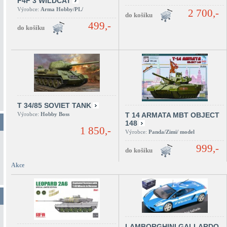
F4F 3 WILDCAT
Výrobce:
Arma Hobby/PL/
2 700,-
499,-
T 34/85 SOVIET TANK
Výrobce:
Hobby Boss
T 14 ARMATA MBT OBJECT
148
1 850,-
Výrobce:
Panda/Zimi/ model
999,-
Akce
LAMBORGHINI GALLARDO