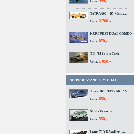
499,-
Cena:
TATRA 603 - B5 Marat…
2 700,-
Cena:
KURFÜRST DUAL COMBO
870,-
Cena:
T 34/85 Soviet Tank
1 850,-
Cena:
NEJPRODÁVANĚJŠÍ MODELY
Tatra T600 TATRAPLAN…
650,-
Cena:
Škoda Forman
550,-
Cena:
Lotus 72D D.Walker -…