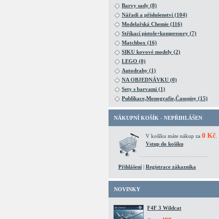
Barvy sady (8)
Nářadí a příslušenství (104)
Modelařská Chemie (116)
Stříkací pistole+kompresory (7)
Matchbox (16)
SIKU kovové modely (2)
LEGO (0)
Autodrahy (1)
NA OBJEDNÁVKU (0)
Sety s barvami (1)
Publikace,Monografie,Časopisy (15)
NÁKUPNÍ KOŠÍK - NEPŘIHLÁŠEN
0 Kč
V košíku máte nákup za
.
Vstup do košíku
Přihlášení
|
Registrace zákazníka
NOVINKY
F4F 3 Wildcat