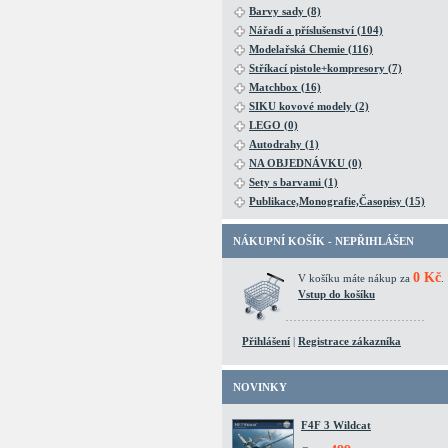
Barvy sady (8)
Nářadí a příslušenství (104)
Modelařská Chemie (116)
Stříkací pistole+kompresory (7)
Matchbox (16)
SIKU kovové modely (2)
LEGO (0)
Autodrahy (1)
NA OBJEDNÁVKU (0)
Sety s barvami (1)
Publikace,Monografie,Časopisy (15)
NÁKUPNÍ KOŠÍK - NEPŘIHLÁŠEN
0 Kč
V košíku máte nákup za
.
Vstup do košíku
Přihlášení
|
Registrace zákazníka
NOVINKY
F4F 3 Wildcat