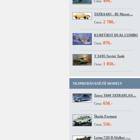
499,-
Cena:
TATRA 603 - B5 Marat…
2 700,-
Cena:
KURFÜRST DUAL COMBO
870,-
Cena:
T 34/85 Soviet Tank
1 850,-
Cena:
NEJPRODÁVANĚJŠÍ MODELY
Tatra T600 TATRAPLAN…
650,-
Cena:
Škoda Forman
550,-
Cena:
Lotus 72D D.Walker -…