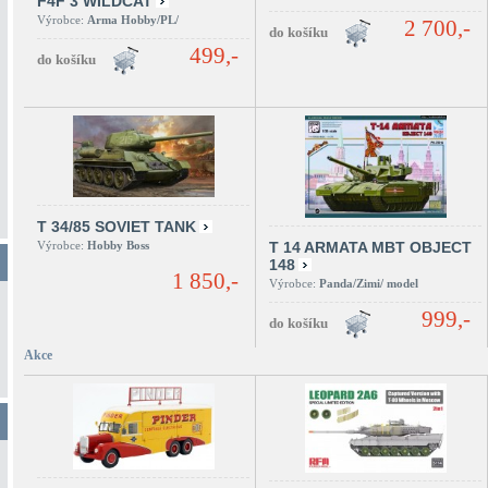
F4F 3 WILDCAT
Výrobce:
Arma Hobby/PL/
2 700,-
499,-
T 34/85 SOVIET TANK
Výrobce:
Hobby Boss
T 14 ARMATA MBT OBJECT
148
1 850,-
Výrobce:
Panda/Zimi/ model
999,-
Akce