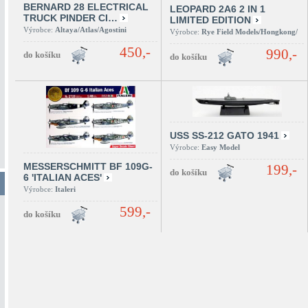
BERNARD 28 ELECTRICAL
LEOPARD 2A6 2 IN 1
TRUCK PINDER CI…
LIMITED EDITION
Výrobce:
Altaya/Atlas/Agostini
Výrobce:
Rye Field Models/Hongkong/
450,-
990,-
USS SS-212 GATO 1941
Výrobce:
Easy Model
MESSERSCHMITT BF 109G-
199,-
6 'ITALIAN ACES'
Výrobce:
Italeri
599,-