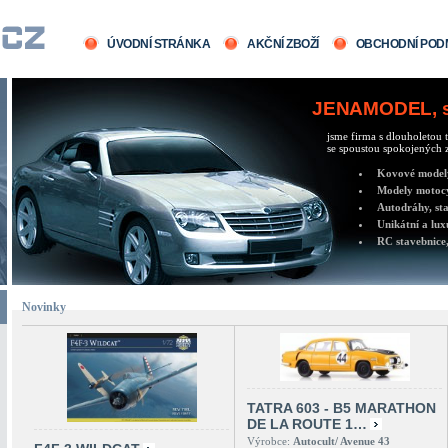
ÚVODNÍ STRÁNKA
AKČNÍ ZBOŽÍ
OBCHODNÍ POD
JENAMODEL, sv
jsme firma s dlouholetou t
se spoustou spokojených z
Kovové modely 
Modely motocy
Autodráhy, sta
Unikátní a lux
RC stavebnice,
Novinky
TATRA 603 - B5 MARATHON
DE LA ROUTE 1…
Výrobce:
Autocult/ Avenue 43