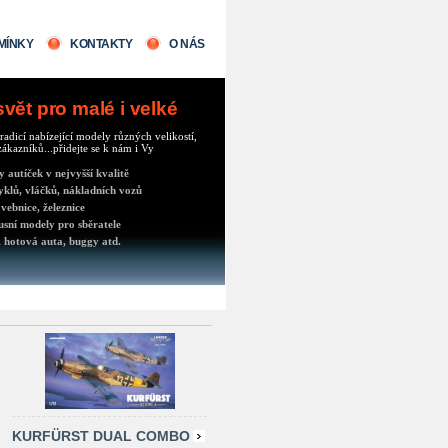
MÍNKY
KONTAKTY
O NÁS
ět pro malé i velké
radicí nabízející modely různých velikostí,
ákazníků...přidejte se k nám i Vy
autíček v nejvyšší kvalitě
klů, vláčků, nákladních vozů
vebnice, železnice
usní modely pro sběratele
 hotová auta, buggy atd.
KURFÜRST DUAL COMBO