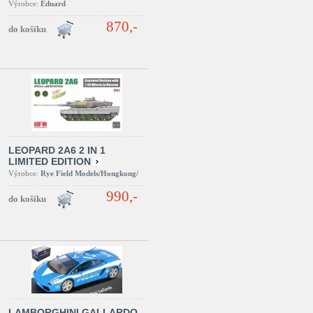
Výrobce:
Eduard
870,-
LEOPARD 2A6 2 IN 1
LIMITED EDITION
Výrobce:
Rye Field Models/Hongkong/
990,-
LAMBORGHINI GALLARDO