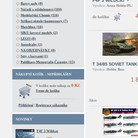
F4F 3 WILDCAT
Barvy sady (8)
Výrobce:
Arma Hobby/PL/
Nářadí a příslušenství (104)
Modelařská Chemie (116)
Stříkací pistole+kompresory (7)
Matchbox (16)
SIKU kovové modely (2)
LEGO (0)
Autodrahy (1)
NA OBJEDNÁVKU (0)
Sety s barvami (1)
Publikace,Monografie,Časopisy (15)
T 34/85 SOVIET TANK
Výrobce:
Hobby Boss
NÁKUPNÍ KOŠÍK - NEPŘIHLÁŠEN
1 
0 Kč
V košíku máte nákup za
.
Vstup do košíku
Akce
Přihlášení
|
Registrace zákazníka
NOVINKY
F4F 3 Wildcat