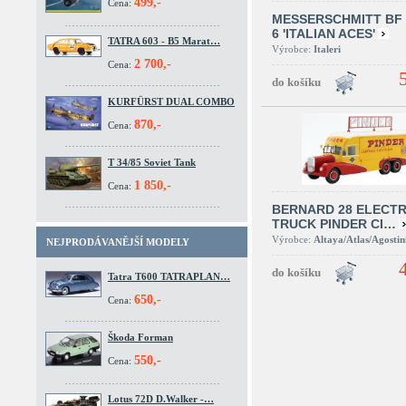
499,-
Cena:
MESSERSCHMITT BF 
6 'ITALIAN ACES'
TATRA 603 - B5 Marat…
Výrobce:
Italeri
2 700,-
Cena:
KURFÜRST DUAL COMBO
870,-
Cena:
T 34/85 Soviet Tank
1 850,-
Cena:
BERNARD 28 ELECTR
TRUCK PINDER CI…
Výrobce:
Altaya/Atlas/Agostin
NEJPRODÁVANĚJŠÍ MODELY
Tatra T600 TATRAPLAN…
650,-
Cena:
Škoda Forman
550,-
Cena:
Lotus 72D D.Walker -…