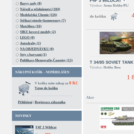
F4F 3 WILDCAT
Barvy sady (8)
Výrobce:
Arma Hobby/PL/
Nářadí a příslušenství (104)
Modelařská Chemie (116)
Stříkací pistole+kompresory (7)
Matchbox (16)
SIKU kovové modely (2)
LEGO (0)
Autodrahy (1)
NA OBJEDNÁVKU (0)
Sety s barvami (1)
Publikace,Monografie,Časopisy (15)
T 34/85 SOVIET TANK
Výrobce:
Hobby Boss
NÁKUPNÍ KOŠÍK - NEPŘIHLÁŠEN
1 
0 Kč
V košíku máte nákup za
.
Vstup do košíku
Akce
Přihlášení
|
Registrace zákazníka
NOVINKY
F4F 3 Wildcat