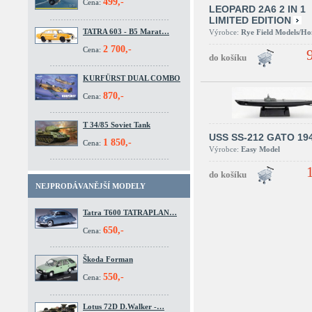
499,-
Cena:
LEOPARD 2A6 2 IN 1
LIMITED EDITION
TATRA 603 - B5 Marat…
Výrobce:
Rye Field Models/H
2 700,-
Cena:
KURFÜRST DUAL COMBO
870,-
Cena:
T 34/85 Soviet Tank
USS SS-212 GATO 19
1 850,-
Cena:
Výrobce:
Easy Model
NEJPRODÁVANĚJŠÍ MODELY
Tatra T600 TATRAPLAN…
650,-
Cena:
Škoda Forman
550,-
Cena:
Lotus 72D D.Walker -…