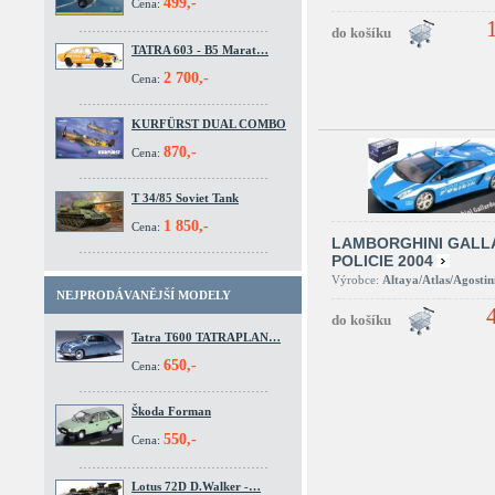
499,-
Cena:
TATRA 603 - B5 Marat…
2 700,-
Cena:
KURFÜRST DUAL COMBO
870,-
Cena:
T 34/85 Soviet Tank
1 850,-
Cena:
LAMBORGHINI GALL
POLICIE 2004
Výrobce:
Altaya/Atlas/Agostin
NEJPRODÁVANĚJŠÍ MODELY
Tatra T600 TATRAPLAN…
650,-
Cena:
Škoda Forman
550,-
Cena:
Lotus 72D D.Walker -…