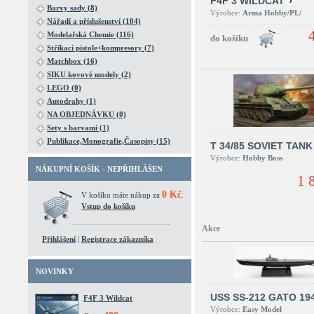
F4F 3 WILDCAT
Barvy sady (8)
Výrobce:
Arma Hobby/PL/
Nářadí a příslušenství (104)
Modelařská Chemie (116)
Stříkací pistole+kompresory (7)
Matchbox (16)
SIKU kovové modely (2)
LEGO (0)
Autodrahy (1)
NA OBJEDNÁVKU (0)
Sety s barvami (1)
Publikace,Monografie,Časopisy (15)
T 34/85 SOVIET TANK
Výrobce:
Hobby Boss
NÁKUPNÍ KOŠÍK - NEPŘIHLÁŠEN
1 
0 Kč
V košíku máte nákup za
.
Vstup do košíku
Akce
Přihlášení
|
Registrace zákazníka
NOVINKY
USS SS-212 GATO 19
F4F 3 Wildcat
Výrobce:
Easy Model