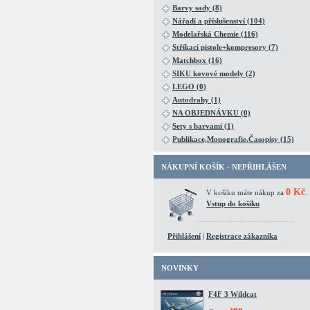
Barvy sady (8)
Nářadí a příslušenství (104)
Modelařská Chemie (116)
Stříkací pistole+kompresory (7)
Matchbox (16)
SIKU kovové modely (2)
LEGO (0)
Autodrahy (1)
NA OBJEDNÁVKU (0)
Sety s barvami (1)
Publikace,Monografie,Časopisy (15)
NÁKUPNÍ KOŠÍK - NEPŘIHLÁŠEN
0 Kč
V košíku máte nákup za
.
Vstup do košíku
Přihlášení
|
Registrace zákazníka
NOVINKY
F4F 3 Wildcat