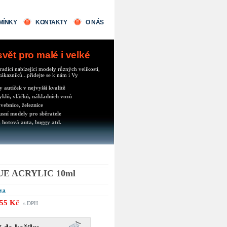
MÍNKY
KONTAKTY
O NÁS
ět pro malé i velké
radicí nabízející modely různých velikostí,
ákazníků...přidejte se k nám i Vy
autíček v nejvyšší kvalitě
klů, vláčků, nákladních vozů
vebnice, železnice
usní modely pro sběratele
 hotová auta, buggy atd.
UE ACRYLIC 10ml
ya
55 Kč
s DPH