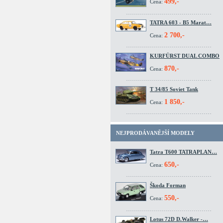
499,-
Cena:
TATRA 603 - B5 Marat…
2 700,-
Cena:
KURFÜRST DUAL COMBO
870,-
Cena:
T 34/85 Soviet Tank
1 850,-
Cena:
NEJPRODÁVANĚJŠÍ MODELY
Tatra T600 TATRAPLAN…
650,-
Cena:
Škoda Forman
550,-
Cena:
Lotus 72D D.Walker -…