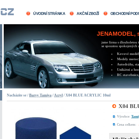
ÚVODNÍ STRÁNKA
AKČNÍ ZBOŽÍ
OBCHODNÍ POD
JENAMODEL, sv
jsme firma s dlouholetou t
se spoustou spokojených z
Kovové modely 
Modely motocy
Autodráhy, sta
Unikátní a lux
RC stavebnice,
Nacházíte se /
Barvy Tamiya
/
Acryl
/ X04 BLUE ACRYLIC 10ml
X04 BL
Výrobce:
Tami
Cena celkem: