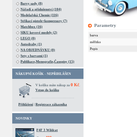
Barvy sady (8)
Nářadí a příslušenství (104)
Modelařská Chemie (116)
Stříkací pistole+kompresory (7)
Parametry
Matchbox (16)
SIKU kovové modely (2)
barva
LEGO (0)
měřitko
Autodrahy (1)
Popis
NA OBJEDNÁVKU (0)
Sety s barvami (1)
Publikace,Monografie,Časopisy (15)
NÁKUPNÍ KOŠÍK - NEPŘIHLÁŠEN
0 Kč
V košíku máte nákup za
.
Vstup do košíku
Přihlášení
|
Registrace zákazníka
NOVINKY
F4F 3 Wildcat