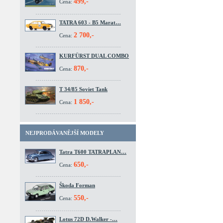
499,-
Cena:
TATRA 603 - B5 Marat…
2 700,-
Cena:
KURFÜRST DUAL COMBO
870,-
Cena:
T 34/85 Soviet Tank
1 850,-
Cena:
NEJPRODÁVANĚJŠÍ MODELY
Tatra T600 TATRAPLAN…
650,-
Cena:
Škoda Forman
550,-
Cena:
Lotus 72D D.Walker -…