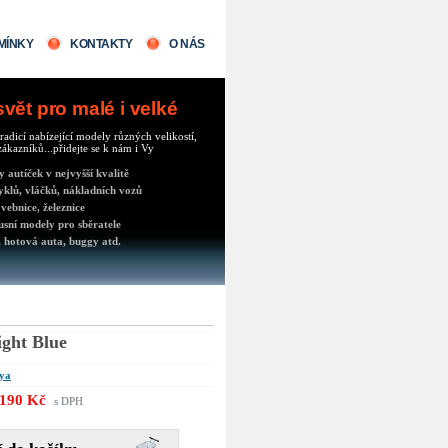
MÍNKY
KONTAKTY
O NÁS
ět pro malé i velké
radicí nabízející modely různých velikostí,
ákazníků...přidejte se k nám i Vy
autíček v nejvyšší kvalitě
klů, vláčků, nákladních vozů
vebnice, železnice
usní modely pro sběratele
 hotová auta, buggy atd.
ight Blue
ya
190 Kč
s DPH