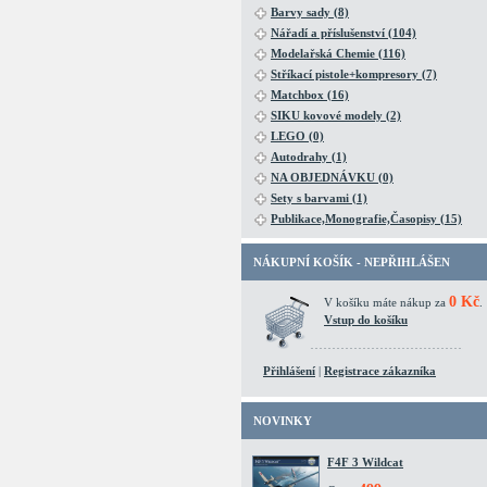
Barvy sady (8)
Nářadí a příslušenství (104)
Modelařská Chemie (116)
Stříkací pistole+kompresory (7)
Matchbox (16)
SIKU kovové modely (2)
LEGO (0)
Autodrahy (1)
NA OBJEDNÁVKU (0)
Sety s barvami (1)
Publikace,Monografie,Časopisy (15)
NÁKUPNÍ KOŠÍK - NEPŘIHLÁŠEN
0 Kč
V košíku máte nákup za
.
Vstup do košíku
Přihlášení
|
Registrace zákazníka
NOVINKY
F4F 3 Wildcat