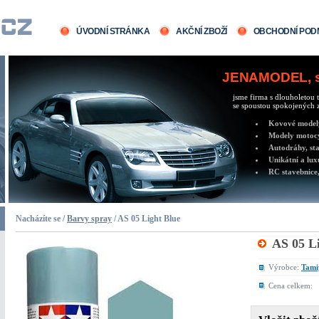
ÚVODNÍ STRÁNKA
AKČNÍ ZBOŽÍ
OBCHODNÍ POD
JENAMODEL, sv
jsme firma s dlouholetou t
se spoustou spokojených z
Kovové modely 
Modely motocy
Autodráhy, sta
Unikátní a lux
RC stavebnice,
Nacházíte se /
Barvy spray
/ AS 05 Light Blue
AS 05 L
Výrobce:
Tami
Cena celkem: