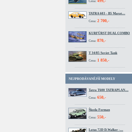
499,-
Cena:
TATRA 603 - B5 Marat…
2 700,-
Cena:
KURFÜRST DUAL COMBO
870,-
Cena:
T 34/85 Soviet Tank
1 850,-
Cena:
NEJPRODÁVANĚJŠÍ MODELY
Tatra T600 TATRAPLAN…
650,-
Cena:
Škoda Forman
550,-
Cena:
Lotus 72D D.Walker -…