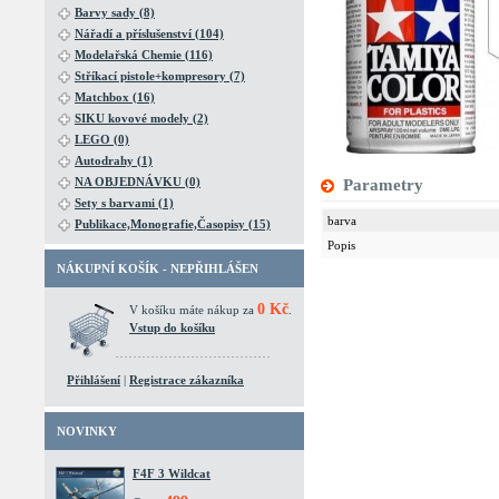
Barvy sady (8)
Nářadí a příslušenství (104)
Modelařská Chemie (116)
Stříkací pistole+kompresory (7)
Matchbox (16)
SIKU kovové modely (2)
LEGO (0)
Autodrahy (1)
NA OBJEDNÁVKU (0)
Parametry
Sety s barvami (1)
barva
Publikace,Monografie,Časopisy (15)
Popis
NÁKUPNÍ KOŠÍK - NEPŘIHLÁŠEN
0 Kč
V košíku máte nákup za
.
Vstup do košíku
Přihlášení
|
Registrace zákazníka
NOVINKY
F4F 3 Wildcat