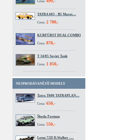
499,-
Cena:
TATRA 603 - B5 Marat…
2 700,-
Cena:
KURFÜRST DUAL COMBO
870,-
Cena:
T 34/85 Soviet Tank
1 850,-
Cena:
NEJPRODÁVANĚJŠÍ MODELY
Tatra T600 TATRAPLAN…
650,-
Cena:
Škoda Forman
550,-
Cena:
Lotus 72D D.Walker -…