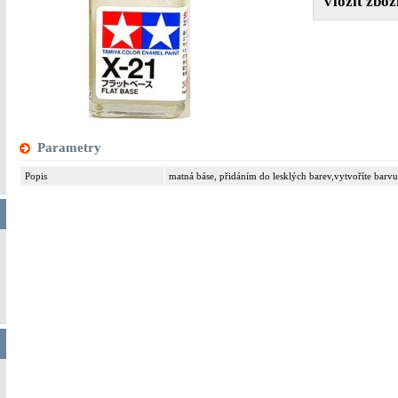
Parametry
Popis
matná báse, přidáním do lesklých barev,vytvoříte barv