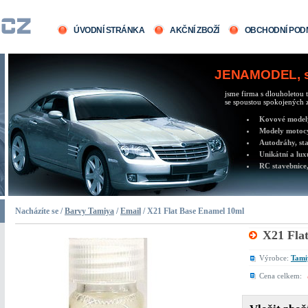
ÚVODNÍ STRÁNKA
AKČNÍ ZBOŽÍ
OBCHODNÍ POD
JENAMODEL, sv
jsme firma s dlouholetou t
se spoustou spokojených z
Kovové modely 
Modely motocy
Autodráhy, sta
Unikátní a lux
RC stavebnice,
Nacházíte se /
Barvy Tamiya
/
Email
/ X21 Flat Base Enamel 10ml
X21 Fla
Výrobce:
Tami
Cena celkem: