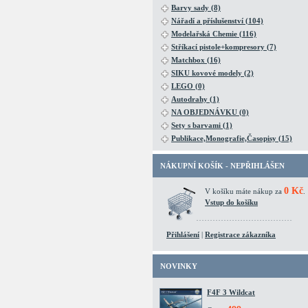
Barvy sady (8)
Nářadí a příslušenství (104)
Modelařská Chemie (116)
Stříkací pistole+kompresory (7)
Matchbox (16)
SIKU kovové modely (2)
LEGO (0)
Autodrahy (1)
NA OBJEDNÁVKU (0)
Sety s barvami (1)
Publikace,Monografie,Časopisy (15)
NÁKUPNÍ KOŠÍK - NEPŘIHLÁŠEN
0 Kč
V košíku máte nákup za
.
Vstup do košíku
Přihlášení
|
Registrace zákazníka
NOVINKY
F4F 3 Wildcat