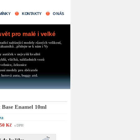
MÍNKY
KONTAKTY
O NÁS
ět pro malé i velké
radicí nabízející modely různých velikostí,
ákazníků...přidejte se k nám i Vy
autíček v nejvyšší kvalitě
klů, vláčků, nákladních vozů
vebnice, železnice
usní modely pro sběratele
 hotová auta, buggy atd.
t Base Enamel 10ml
ya
50 Kč
s DPH