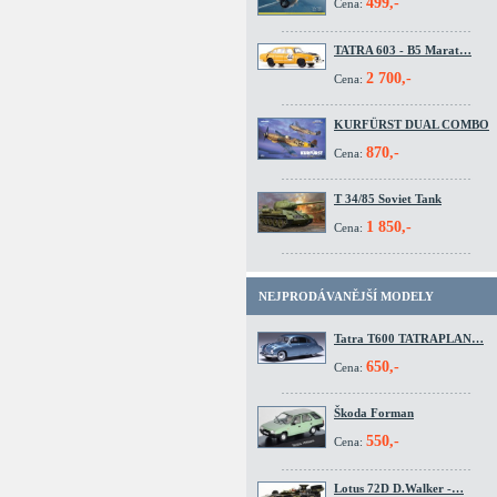
499,-
Cena:
TATRA 603 - B5 Marat…
2 700,-
Cena:
KURFÜRST DUAL COMBO
870,-
Cena:
T 34/85 Soviet Tank
1 850,-
Cena:
NEJPRODÁVANĚJŠÍ MODELY
Tatra T600 TATRAPLAN…
650,-
Cena:
Škoda Forman
550,-
Cena:
Lotus 72D D.Walker -…