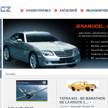
ÚVODNÍ STRÁNKA
AKČNÍ ZBOŽÍ
OBCHODNÍ POD
JENAMODEL, sv
jsme firma s dlouholetou t
se spoustou spokojených z
Kovové modely 
Modely motocy
Autodráhy, sta
Unikátní a lux
RC stavebnice,
Novinky
TATRA 603 - B5 MARATHON
DE LA ROUTE 1…
Výrobce:
Autocult/ Avenue 43