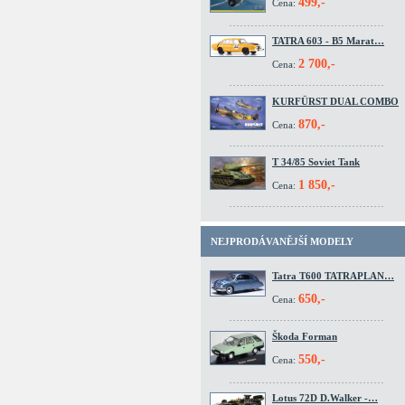
499,-
Cena:
TATRA 603 - B5 Marat…
2 700,-
Cena:
KURFÜRST DUAL COMBO
870,-
Cena:
T 34/85 Soviet Tank
1 850,-
Cena:
NEJPRODÁVANĚJŠÍ MODELY
Tatra T600 TATRAPLAN…
650,-
Cena:
Škoda Forman
550,-
Cena:
Lotus 72D D.Walker -…