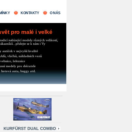
MÍNKY
KONTAKTY
O NÁS
ět pro malé i velké
radicí nabízející modely různých velikostí,
ákazníků...přidejte se k nám i Vy
autíček v nejvyšší kvalitě
klů, vláčků, nákladních vozů
vebnice, železnice
usní modely pro sběratele
 hotová auta, buggy atd.
KURFÜRST DUAL COMBO