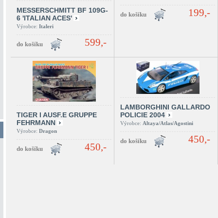
MESSERSCHMITT BF 109G-
199,-
6 'ITALIAN ACES'
Výrobce:
Italeri
599,-
LAMBORGHINI GALLARDO
TIGER I AUSF.E GRUPPE
POLICIE 2004
FEHRMANN
Výrobce:
Altaya/Atlas/Agostini
Výrobce:
Dragon
450,-
450,-