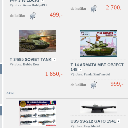
F4F 3 WILDCAT
Výrobce:
Arma Hobby/PL/
2 700,-
499,-
T 34/85 SOVIET TANK
Výrobce:
Hobby Boss
T 14 ARMATA MBT OBJECT
148
1 850,-
Výrobce:
Panda/Zimi/ model
999,-
Akce
USS SS-212 GATO 1941
Výrobce:
Easy Model