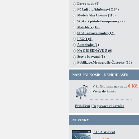
Barvy sady (8)
Nářadí a příslušenství (104)
Modelařská Chemie (116)
Stříkací pistole+kompresory (7)
Matchbox (16)
SIKU kovové modely (2)
LEGO (0)
Autodrahy (1)
NA OBJEDNÁVKU (0)
Sety s barvami (1)
Publikace,Monografie,Časopisy (15)
NÁKUPNÍ KOŠÍK - NEPŘIHLÁŠEN
0 Kč
V košíku máte nákup za
.
Vstup do košíku
Přihlášení
|
Registrace zákazníka
NOVINKY
F4F 3 Wildcat