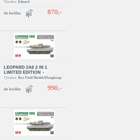
Výrobce:
Eduard
870,-
LEOPARD 2A6 2 IN 1
LIMITED EDITION
Výrobce:
Rye Field Models/Hongkong/
990,-