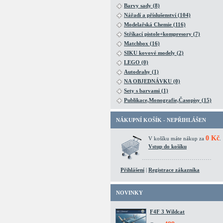
Barvy sady (8)
Nářadí a příslušenství (104)
Modelařská Chemie (116)
Stříkací pistole+kompresory (7)
Matchbox (16)
SIKU kovové modely (2)
LEGO (0)
Autodrahy (1)
NA OBJEDNÁVKU (0)
Sety s barvami (1)
Publikace,Monografie,Časopisy (15)
NÁKUPNÍ KOŠÍK - NEPŘIHLÁŠEN
0 Kč
V košíku máte nákup za
.
Vstup do košíku
Přihlášení
|
Registrace zákazníka
NOVINKY
F4F 3 Wildcat