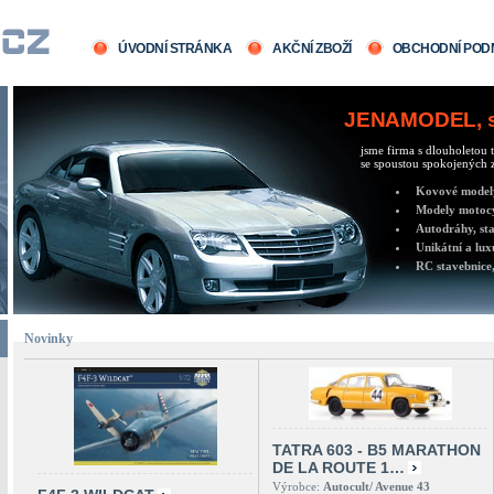
ÚVODNÍ STRÁNKA
AKČNÍ ZBOŽÍ
OBCHODNÍ POD
JENAMODEL, sv
jsme firma s dlouholetou t
se spoustou spokojených z
Kovové modely 
Modely motocy
Autodráhy, sta
Unikátní a lux
RC stavebnice,
Novinky
TATRA 603 - B5 MARATHON
DE LA ROUTE 1…
Výrobce:
Autocult/ Avenue 43