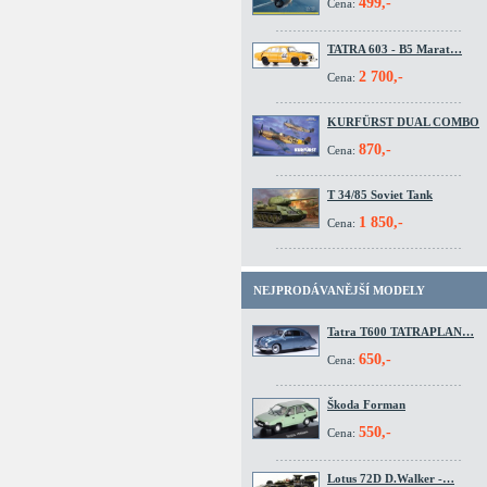
499,-
Cena:
TATRA 603 - B5 Marat…
2 700,-
Cena:
KURFÜRST DUAL COMBO
870,-
Cena:
T 34/85 Soviet Tank
1 850,-
Cena:
NEJPRODÁVANĚJŠÍ MODELY
Tatra T600 TATRAPLAN…
650,-
Cena:
Škoda Forman
550,-
Cena:
Lotus 72D D.Walker -…