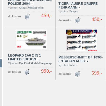
POLICIE 2004
TIGER I AUSF.E GRUPPE
FEHRMANN
Výrobce:
Altaya/Atlas/Agostini
Výrobce:
Dragon
450,-
450,-
LEOPARD 2A6 2 IN 1
MESSERSCHMITT BF 109G-
LIMITED EDITION
6 'ITALIAN ACES'
Výrobce:
Rye Field Models/Hongkong/
Výrobce:
Italeri
990,-
599,-