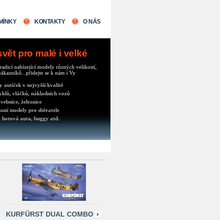
MÍNKY
KONTAKTY
O NÁS
ět pro malé i velké
radicí nabízející modely různých velikostí,
ákazníků...přidejte se k nám i Vy
autíček v nejvyšší kvalitě
klů, vláčků, nákladních vozů
vebnice, železnice
usní modely pro sběratele
 hotová auta, buggy atd.
KURFÜRST DUAL COMBO