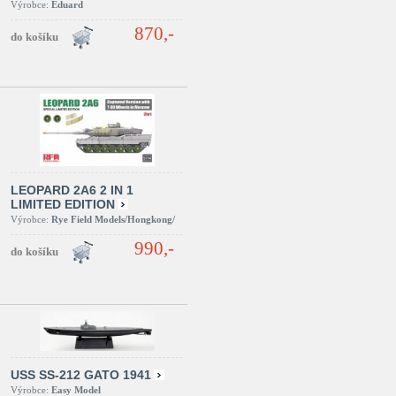
Výrobce:
Eduard
870,-
LEOPARD 2A6 2 IN 1
LIMITED EDITION
Výrobce:
Rye Field Models/Hongkong/
990,-
USS SS-212 GATO 1941
Výrobce:
Easy Model