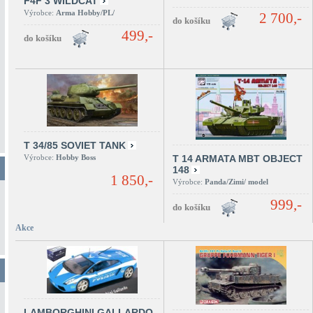
F4F 3 WILDCAT
Výrobce:
Arma Hobby/PL/
2 700,-
499,-
T 34/85 SOVIET TANK
Výrobce:
Hobby Boss
T 14 ARMATA MBT OBJECT
148
1 850,-
Výrobce:
Panda/Zimi/ model
999,-
Akce
LAMBORGHINI GALLARDO