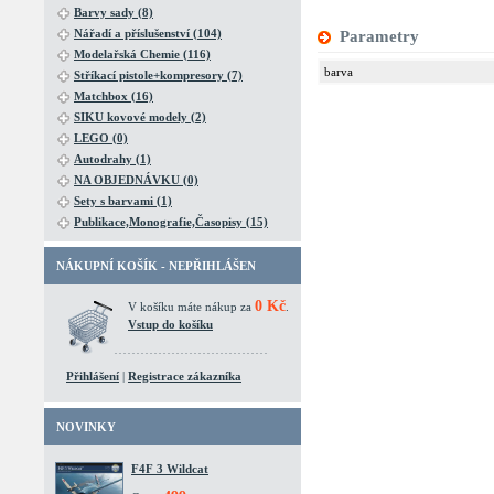
Barvy sady (8)
Nářadí a příslušenství (104)
Parametry
Modelařská Chemie (116)
barva
Stříkací pistole+kompresory (7)
Matchbox (16)
SIKU kovové modely (2)
LEGO (0)
Autodrahy (1)
NA OBJEDNÁVKU (0)
Sety s barvami (1)
Publikace,Monografie,Časopisy (15)
NÁKUPNÍ KOŠÍK - NEPŘIHLÁŠEN
0 Kč
V košíku máte nákup za
.
Vstup do košíku
Přihlášení
|
Registrace zákazníka
NOVINKY
F4F 3 Wildcat