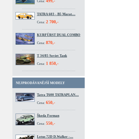
499,-
Cena:
TATRA 603 - B5 Marat…
2 700,-
Cena:
KURFÜRST DUAL COMBO
870,-
Cena:
T 34/85 Soviet Tank
1 850,-
Cena:
NEJPRODÁVANĚJŠÍ MODELY
Tatra T600 TATRAPLAN…
650,-
Cena:
Škoda Forman
550,-
Cena:
Lotus 72D D.Walker -…