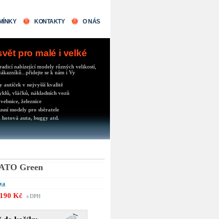
MÍNKY
KONTAKTY
O NÁS
ět pro malé i velké
radicí nabízející modely různých velikostí,
ákazníků...přidejte se k nám i Vy
autíček v nejvyšší kvalitě
klů, vláčků, nákladních vozů
vebnice, železnice
usní modely pro sběratele
 hotová auta, buggy atd.
NATO Green
ya
190 Kč
s DPH