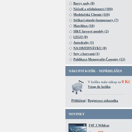
Barvy sady (8)
Nářadí a příslušenství (104)
Modelařská Chemie (116)
Stříkací pistole+kompresory (7)
Matchbox (16)
SIKU kovové modely (2)
LEGO (0)
Autodrahy (1)
NA OBJEDNÁVKU (0)
Sety s barvami (1)
Publikace,Monografie,Časopisy (15)
NÁKUPNÍ KOŠÍK - NEPŘIHLÁŠEN
0 Kč
V košíku máte nákup za
.
Vstup do košíku
Přihlášení
|
Registrace zákazníka
NOVINKY
F4F 3 Wildcat