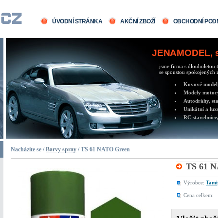
ÚVODNÍ STRÁNKA
AKČNÍ ZBOŽÍ
OBCHODNÍ POD
JENAMODEL, sv
jsme firma s dlouholetou t
se spoustou spokojených z
Kovové modely 
Modely motocy
Autodráhy, sta
Unikátní a lux
RC stavebnice,
Nacházíte se /
Barvy spray
/ TS 61 NATO Green
TS 61 
Výrobce:
Tami
Cena celkem: