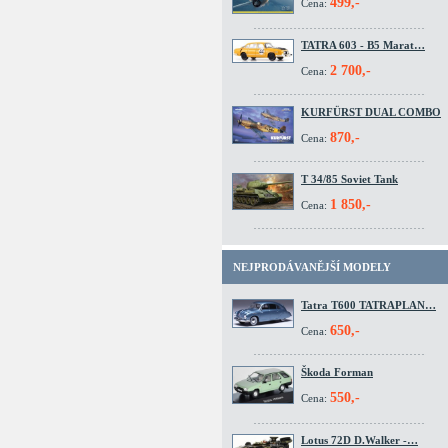
499,-
Cena:
TATRA 603 - B5 Marat…
2 700,-
Cena:
KURFÜRST DUAL COMBO
870,-
Cena:
T 34/85 Soviet Tank
1 850,-
Cena:
NEJPRODÁVANĚJŠÍ MODELY
Tatra T600 TATRAPLAN…
650,-
Cena:
Škoda Forman
550,-
Cena:
Lotus 72D D.Walker -…