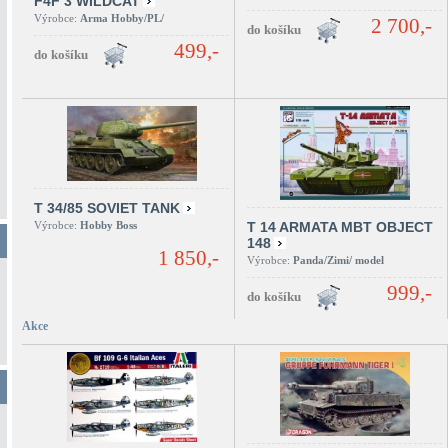
F4F 3 WILDCAT
Výrobce:
Arma Hobby/PL/
2 700,-
499,-
T 34/85 SOVIET TANK
Výrobce:
Hobby Boss
T 14 ARMATA MBT OBJECT
148
1 850,-
Výrobce:
Panda/Zimi/ model
999,-
Akce