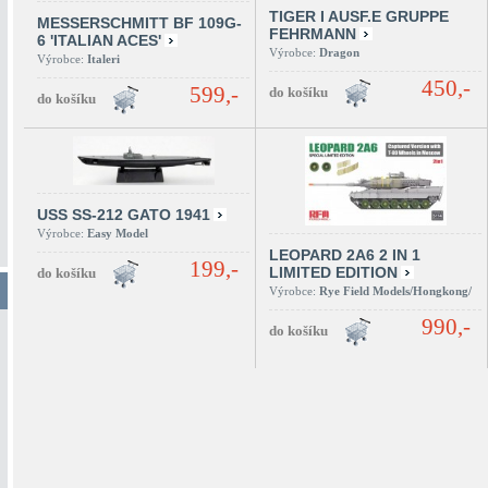
TIGER I AUSF.E GRUPPE
MESSERSCHMITT BF 109G-
FEHRMANN
6 'ITALIAN ACES'
Výrobce:
Dragon
Výrobce:
Italeri
450,-
599,-
USS SS-212 GATO 1941
Výrobce:
Easy Model
LEOPARD 2A6 2 IN 1
199,-
LIMITED EDITION
Výrobce:
Rye Field Models/Hongkong/
990,-