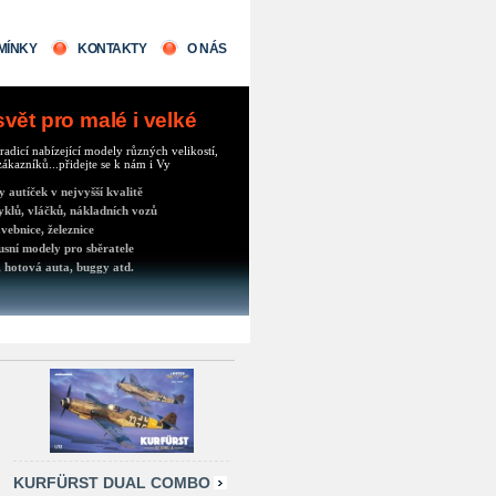
MÍNKY
KONTAKTY
O NÁS
ět pro malé i velké
radicí nabízející modely různých velikostí,
ákazníků...přidejte se k nám i Vy
autíček v nejvyšší kvalitě
klů, vláčků, nákladních vozů
vebnice, železnice
usní modely pro sběratele
 hotová auta, buggy atd.
KURFÜRST DUAL COMBO