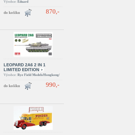
Výrobce:
Eduard
870,-
LEOPARD 2A6 2 IN 1
LIMITED EDITION
Výrobce:
Rye Field Models/Hongkong/
990,-