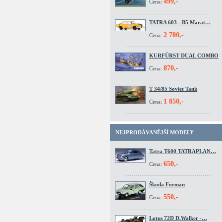
499,-
Cena:
TATRA 603 - B5 Marat…
2 700,-
Cena:
KURFÜRST DUAL COMBO
870,-
Cena:
T 34/85 Soviet Tank
1 850,-
Cena:
NEJPRODÁVANĚJŠÍ MODELY
Tatra T600 TATRAPLAN…
650,-
Cena:
Škoda Forman
550,-
Cena:
Lotus 72D D.Walker -…