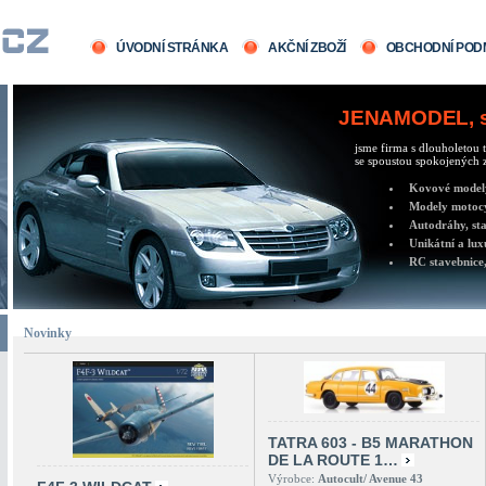
ÚVODNÍ STRÁNKA
AKČNÍ ZBOŽÍ
OBCHODNÍ POD
JENAMODEL, sv
jsme firma s dlouholetou t
se spoustou spokojených z
Kovové modely 
Modely motocy
Autodráhy, sta
Unikátní a lux
RC stavebnice,
Novinky
TATRA 603 - B5 MARATHON
DE LA ROUTE 1…
Výrobce:
Autocult/ Avenue 43