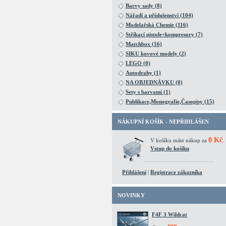
Barvy sady (8)
Nářadí a příslušenství (104)
Modelařská Chemie (116)
Stříkací pistole+kompresory (7)
Matchbox (16)
SIKU kovové modely (2)
LEGO (0)
Autodrahy (1)
NA OBJEDNÁVKU (0)
Sety s barvami (1)
Publikace,Monografie,Časopisy (15)
NÁKUPNÍ KOŠÍK - NEPŘIHLÁŠEN
0 Kč
V košíku máte nákup za
.
Vstup do košíku
Přihlášení
|
Registrace zákazníka
NOVINKY
F4F 3 Wildcat