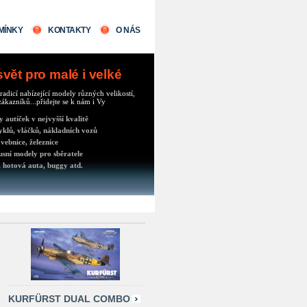
MÍNKY
KONTAKTY
O NÁS
ět pro malé i velké
radicí nabízející modely různých velikostí,
ákazníků...přidejte se k nám i Vy
autíček v nejvyšší kvalitě
klů, vláčků, nákladních vozů
vebnice, železnice
usní modely pro sběratele
 hotová auta, buggy atd.
KURFÜRST DUAL COMBO