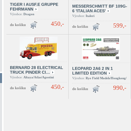
TIGER I AUSF.E GRUPPE
MESSERSCHMITT BF 109G-
FEHRMANN
6 'ITALIAN ACES'
Výrobce:
Dragon
Výrobce:
Italeri
450,-
599,-
BERNARD 28 ELECTRICAL
LEOPARD 2A6 2 IN 1
TRUCK PINDER CI…
LIMITED EDITION
Výrobce:
Altaya/Atlas/Agostini
Výrobce:
Rye Field Models/Hongkong/
450,-
990,-