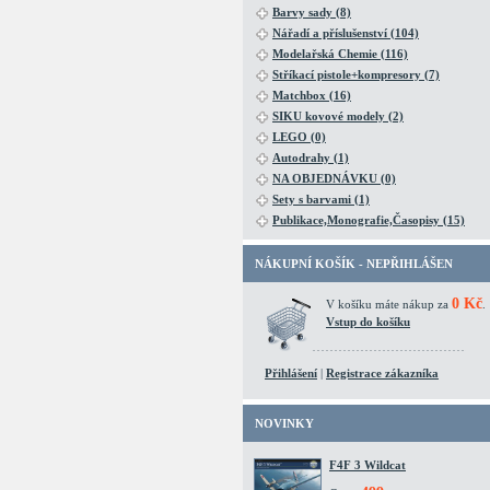
Barvy sady (8)
Nářadí a příslušenství (104)
Modelařská Chemie (116)
Stříkací pistole+kompresory (7)
Matchbox (16)
SIKU kovové modely (2)
LEGO (0)
Autodrahy (1)
NA OBJEDNÁVKU (0)
Sety s barvami (1)
Publikace,Monografie,Časopisy (15)
NÁKUPNÍ KOŠÍK - NEPŘIHLÁŠEN
0 Kč
V košíku máte nákup za
.
Vstup do košíku
Přihlášení
|
Registrace zákazníka
NOVINKY
F4F 3 Wildcat