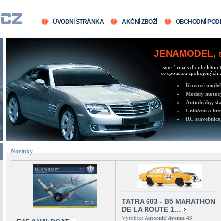
ÚVODNÍ STRÁNKA
AKČNÍ ZBOŽÍ
OBCHODNÍ POD
JENAMODEL, sv
jsme firma s dlouholetou t
se spoustou spokojených z
Kovové modely 
Modely motocy
Autodráhy, sta
Unikátní a lux
RC stavebnice,
Novinky
TATRA 603 - B5 MARATHON
DE LA ROUTE 1…
Výrobce:
Autocult/ Avenue 43