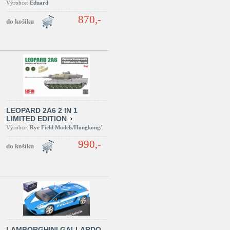
Výrobce:
Eduard
870,-
LEOPARD 2A6 2 IN 1
LIMITED EDITION
Výrobce:
Rye Field Models/Hongkong/
990,-
LAMBORGHINI GALLARDO