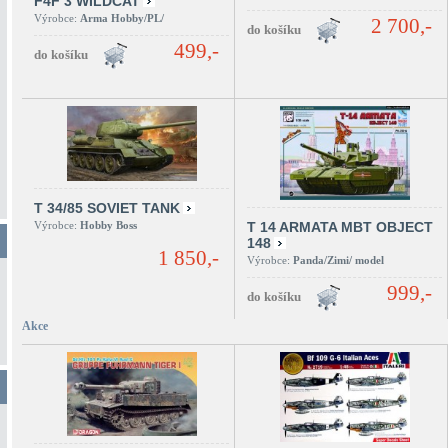
F4F 3 WILDCAT
Výrobce:
Arma Hobby/PL/
2 700,-
499,-
T 34/85 SOVIET TANK
Výrobce:
Hobby Boss
T 14 ARMATA MBT OBJECT
148
1 850,-
Výrobce:
Panda/Zimi/ model
999,-
Akce