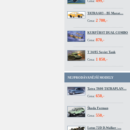
499,-
Cena:
TATRA 603 - B5 Marat…
2 700,-
Cena:
KURFÜRST DUAL COMBO
870,-
Cena:
T 34/85 Soviet Tank
1 850,-
Cena:
NEJPRODÁVANĚJŠÍ MODELY
Tatra T600 TATRAPLAN…
650,-
Cena:
Škoda Forman
550,-
Cena:
Lotus 72D D.Walker -…