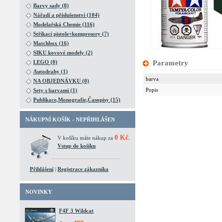
Barvy sady (8)
Nářadí a příslušenství (104)
Modelařská Chemie (116)
Stříkací pistole+kompresory (7)
Matchbox (16)
SIKU kovové modely (2)
LEGO (0)
Parametry
Autodrahy (1)
barva
NA OBJEDNÁVKU (0)
Popis
Sety s barvami (1)
Publikace,Monografie,Časopisy (15)
NÁKUPNÍ KOŠÍK - NEPŘIHLÁŠEN
0 Kč
V košíku máte nákup za
.
Vstup do košíku
Přihlášení
|
Registrace zákazníka
NOVINKY
F4F 3 Wildcat