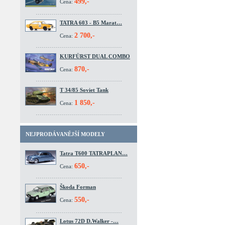
499,-
Cena:
TATRA 603 - B5 Marat…
2 700,-
Cena:
KURFÜRST DUAL COMBO
870,-
Cena:
T 34/85 Soviet Tank
1 850,-
Cena:
NEJPRODÁVANĚJŠÍ MODELY
Tatra T600 TATRAPLAN…
650,-
Cena:
Škoda Forman
550,-
Cena:
Lotus 72D D.Walker -…