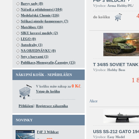
F4F 3 WILDCAT
Barvy sady (8)
Výrobce:
Arma Hobby/PL/
Nářadí a příslušenství (104)
Modelařská Chemie (116)
Stříkací pistole+kompresory (7)
Matchbox (16)
SIKU kovové modely (2)
LEGO (0)
Autodrahy (1)
NA OBJEDNÁVKU (0)
Sety s barvami (1)
Publikace,Monografie,Časopisy (15)
T 34/85 SOVIET TANK
Výrobce:
Hobby Boss
NÁKUPNÍ KOŠÍK - NEPŘIHLÁŠEN
1 
0 Kč
V košíku máte nákup za
.
Vstup do košíku
Akce
Přihlášení
|
Registrace zákazníka
NOVINKY
USS SS-212 GATO 19
F4F 3 Wildcat
Výrobce:
Easy Model