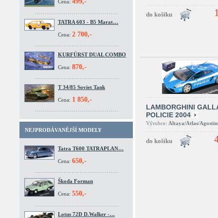
499,-
Cena:
TATRA 603 - B5 Marat…
2 700,-
Cena:
KURFÜRST DUAL COMBO
870,-
Cena:
T 34/85 Soviet Tank
1 850,-
Cena:
LAMBORGHINI GALL
POLICIE 2004
Výrobce:
Altaya/Atlas/Agostin
NEJPRODÁVANĚJŠÍ MODELY
Tatra T600 TATRAPLAN…
650,-
Cena:
Škoda Forman
550,-
Cena:
Lotus 72D D.Walker -…