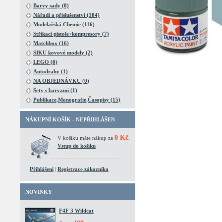
Barvy sady (8)
Nářadí a příslušenství (104)
Modelařská Chemie (116)
Stříkací pistole+kompresory (7)
Matchbox (16)
SIKU kovové modely (2)
LEGO (0)
Autodrahy (1)
NA OBJEDNÁVKU (0)
Sety s barvami (1)
Publikace,Monografie,Časopisy (15)
NÁKUPNÍ KOŠÍK - NEPŘIHLÁŠEN
0 Kč
V košíku máte nákup za
.
Vstup do košíku
Přihlášení
|
Registrace zákazníka
NOVINKY
F4F 3 Wildcat