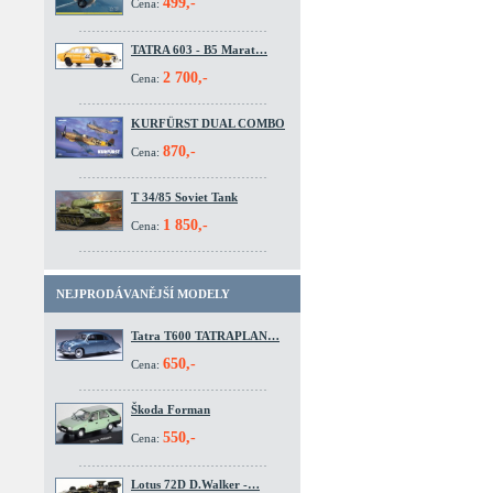
499,-
Cena:
TATRA 603 - B5 Marat…
2 700,-
Cena:
KURFÜRST DUAL COMBO
870,-
Cena:
T 34/85 Soviet Tank
1 850,-
Cena:
NEJPRODÁVANĚJŠÍ MODELY
Tatra T600 TATRAPLAN…
650,-
Cena:
Škoda Forman
550,-
Cena:
Lotus 72D D.Walker -…