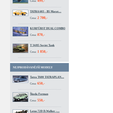
499,-
Cena:
TATRA 603 - B5 Marat…
2 700,-
Cena:
KURFÜRST DUAL COMBO
870,-
Cena:
T 34/85 Soviet Tank
1 850,-
Cena:
NEJPRODÁVANĚJŠÍ MODELY
Tatra T600 TATRAPLAN…
650,-
Cena:
Škoda Forman
550,-
Cena:
Lotus 72D D.Walker -…