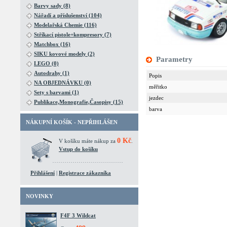
Barvy sady (8)
Nářadí a příslušenství (104)
Modelařská Chemie (116)
Stříkací pistole+kompresory (7)
Matchbox (16)
SIKU kovové modely (2)
Parametry
LEGO (0)
Autodrahy (1)
Popis
NA OBJEDNÁVKU (0)
měřitko
Sety s barvami (1)
jezdec
Publikace,Monografie,Časopisy (15)
barva
NÁKUPNÍ KOŠÍK - NEPŘIHLÁŠEN
0 Kč
V košíku máte nákup za
.
Vstup do košíku
Přihlášení
|
Registrace zákazníka
NOVINKY
F4F 3 Wildcat