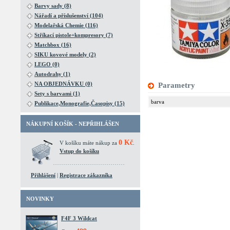
Barvy sady (8)
Nářadí a příslušenství (104)
Modelařská Chemie (116)
Stříkací pistole+kompresory (7)
Matchbox (16)
SIKU kovové modely (2)
LEGO (0)
Autodrahy (1)
NA OBJEDNÁVKU (0)
Parametry
Sety s barvami (1)
barva
Publikace,Monografie,Časopisy (15)
NÁKUPNÍ KOŠÍK - NEPŘIHLÁŠEN
0 Kč
V košíku máte nákup za
.
Vstup do košíku
Přihlášení
|
Registrace zákazníka
NOVINKY
F4F 3 Wildcat