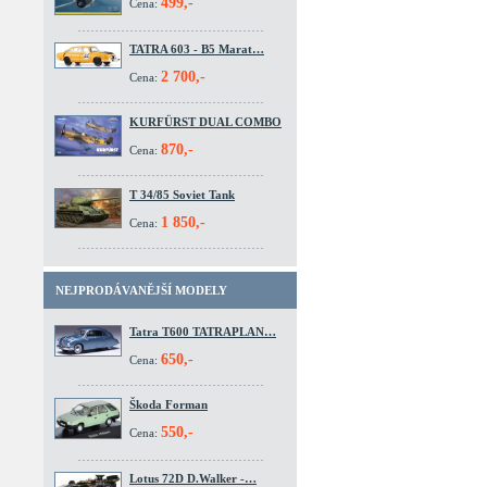
499,-
Cena:
TATRA 603 - B5 Marat…
2 700,-
Cena:
KURFÜRST DUAL COMBO
870,-
Cena:
T 34/85 Soviet Tank
1 850,-
Cena:
NEJPRODÁVANĚJŠÍ MODELY
Tatra T600 TATRAPLAN…
650,-
Cena:
Škoda Forman
550,-
Cena:
Lotus 72D D.Walker -…