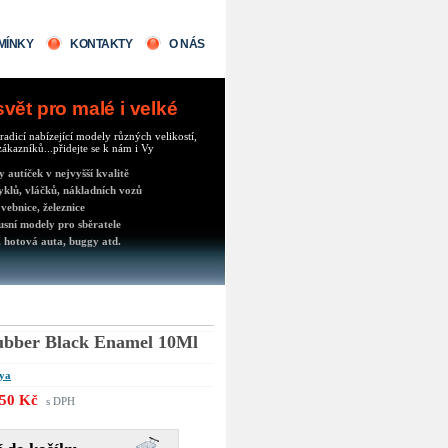
MÍNKY
KONTAKTY
O NÁS
ět pro malé i velké
radicí nabízející modely různých velikostí,
ákazníků...přidejte se k nám i Vy
autíček v nejvyšší kvalitě
klů, vláčků, nákladních vozů
vebnice, železnice
usní modely pro sběratele
 hotová auta, buggy atd.
bber Black Enamel 10Ml
ya
50 Kč
s DPH