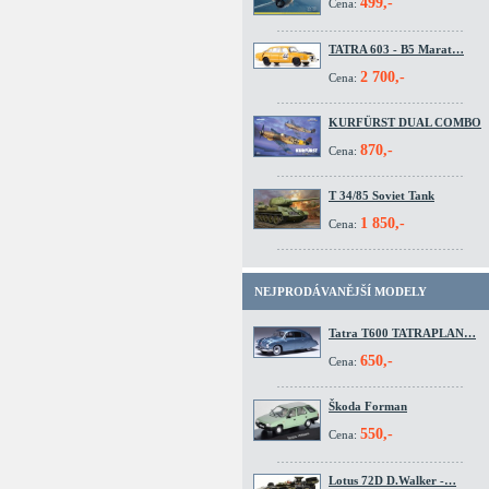
499,-
Cena:
TATRA 603 - B5 Marat…
2 700,-
Cena:
KURFÜRST DUAL COMBO
870,-
Cena:
T 34/85 Soviet Tank
1 850,-
Cena:
NEJPRODÁVANĚJŠÍ MODELY
Tatra T600 TATRAPLAN…
650,-
Cena:
Škoda Forman
550,-
Cena:
Lotus 72D D.Walker -…