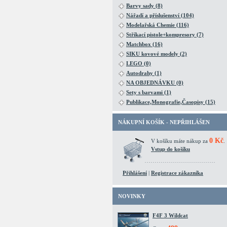
Barvy sady (8)
Nářadí a příslušenství (104)
Modelařská Chemie (116)
Stříkací pistole+kompresory (7)
Matchbox (16)
SIKU kovové modely (2)
LEGO (0)
Autodrahy (1)
NA OBJEDNÁVKU (0)
Sety s barvami (1)
Publikace,Monografie,Časopisy (15)
NÁKUPNÍ KOŠÍK - NEPŘIHLÁŠEN
0 Kč
V košíku máte nákup za
.
Vstup do košíku
Přihlášení
|
Registrace zákazníka
NOVINKY
F4F 3 Wildcat