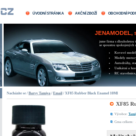
ÚVODNÍ STRÁNKA
AKČNÍ ZBOŽÍ
OBCHODNÍ POD
JENAMODEL, sv
jsme firma s dlouholetou t
se spoustou spokojených z
Kovové modely 
Modely motocy
Autodráhy, sta
Unikátní a lux
RC stavebnice,
Nacházíte se /
Barvy Tamiya
/
Email
/ XF85 Rubber Black Enamel 10Ml
XF85 Ru
Výrobce:
Tami
Cena celkem: