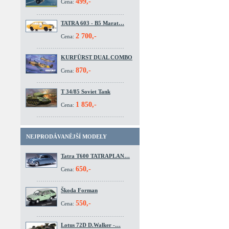
499,-
Cena:
TATRA 603 - B5 Marat…
2 700,-
Cena:
KURFÜRST DUAL COMBO
870,-
Cena:
T 34/85 Soviet Tank
1 850,-
Cena:
NEJPRODÁVANĚJŠÍ MODELY
Tatra T600 TATRAPLAN…
650,-
Cena:
Škoda Forman
550,-
Cena:
Lotus 72D D.Walker -…