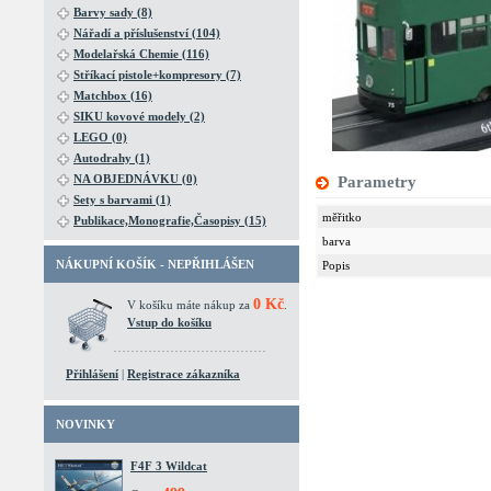
Barvy sady (8)
Nářadí a příslušenství (104)
Modelařská Chemie (116)
Stříkací pistole+kompresory (7)
Matchbox (16)
SIKU kovové modely (2)
LEGO (0)
Autodrahy (1)
NA OBJEDNÁVKU (0)
Parametry
Sety s barvami (1)
měřitko
Publikace,Monografie,Časopisy (15)
barva
NÁKUPNÍ KOŠÍK - NEPŘIHLÁŠEN
Popis
0 Kč
V košíku máte nákup za
.
Vstup do košíku
Přihlášení
|
Registrace zákazníka
NOVINKY
F4F 3 Wildcat