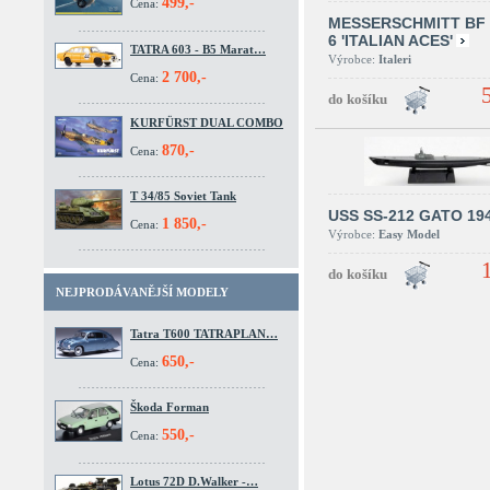
499,-
Cena:
MESSERSCHMITT BF 
6 'ITALIAN ACES'
TATRA 603 - B5 Marat…
Výrobce:
Italeri
2 700,-
Cena:
KURFÜRST DUAL COMBO
870,-
Cena:
T 34/85 Soviet Tank
USS SS-212 GATO 19
1 850,-
Cena:
Výrobce:
Easy Model
NEJPRODÁVANĚJŠÍ MODELY
Tatra T600 TATRAPLAN…
650,-
Cena:
Škoda Forman
550,-
Cena:
Lotus 72D D.Walker -…