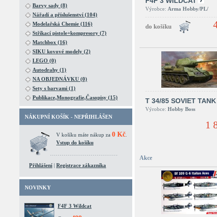
F4F 3 WILDCAT
Barvy sady (8)
Výrobce:
Arma Hobby/PL/
Nářadí a příslušenství (104)
Modelařská Chemie (116)
Stříkací pistole+kompresory (7)
Matchbox (16)
SIKU kovové modely (2)
LEGO (0)
Autodrahy (1)
NA OBJEDNÁVKU (0)
Sety s barvami (1)
Publikace,Monografie,Časopisy (15)
T 34/85 SOVIET TANK
Výrobce:
Hobby Boss
NÁKUPNÍ KOŠÍK - NEPŘIHLÁŠEN
1 
0 Kč
V košíku máte nákup za
.
Vstup do košíku
Akce
Přihlášení
|
Registrace zákazníka
NOVINKY
F4F 3 Wildcat