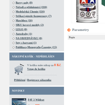
Barvy sady (8)
Nářadí a příslušenství (104)
Modelařská Chemie (116)
Stříkací pistole+kompresory (7)
Matchbox (16)
SIKU kovové modely (2)
LEGO (0)
Parametry
Autodrahy (1)
Popis
NA OBJEDNÁVKU (0)
Sety s barvami (1)
Publikace,Monografie,Časopisy (15)
NÁKUPNÍ KOŠÍK - NEPŘIHLÁŠEN
0 Kč
V košíku máte nákup za
.
Vstup do košíku
Přihlášení
|
Registrace zákazníka
NOVINKY
F4F 3 Wildcat