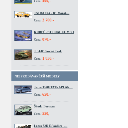
499,-
Cena:
TATRA 603 - B5 Marat…
2 700,-
Cena:
KURFÜRST DUAL COMBO
870,-
Cena:
T 34/85 Soviet Tank
1 850,-
Cena:
NEJPRODÁVANĚJŠÍ MODELY
Tatra T600 TATRAPLAN…
650,-
Cena:
Škoda Forman
550,-
Cena:
Lotus 72D D.Walker -…