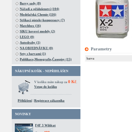
Barvy sady (8)
Nářadí a příslušenství (104)
Modelařská Chemie (116)
Stříkací pistole+kompresory (7)
Matchbox (16)
SIKU kovové modely (2)
LEGO (0)
Autodrahy (1)
NA OBJEDNÁVKU (0)
Parametry
Sety s barvami (1)
barva
Publikace,Monografie,Časopisy (15)
NÁKUPNÍ KOŠÍK - NEPŘIHLÁŠEN
0 Kč
V košíku máte nákup za
.
Vstup do košíku
Přihlášení
|
Registrace zákazníka
NOVINKY
F4F 3 Wildcat