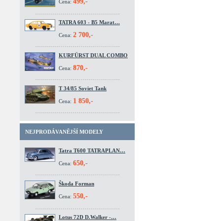
499,-
Cena:
TATRA 603 - B5 Marat…
2 700,-
Cena:
KURFÜRST DUAL COMBO
870,-
Cena:
T 34/85 Soviet Tank
1 850,-
Cena:
NEJPRODÁVANĚJŠÍ MODELY
Tatra T600 TATRAPLAN…
650,-
Cena:
Škoda Forman
550,-
Cena:
Lotus 72D D.Walker -…