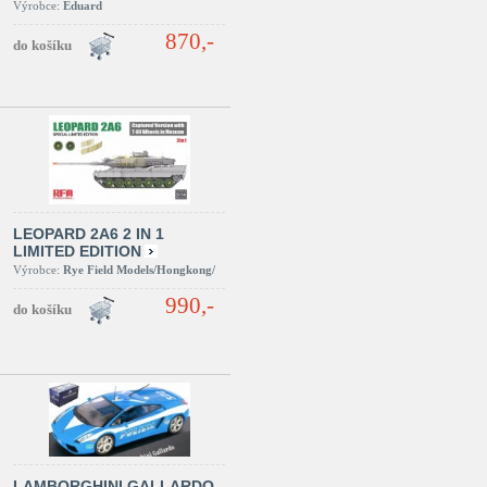
Výrobce:
Eduard
870,-
LEOPARD 2A6 2 IN 1
LIMITED EDITION
Výrobce:
Rye Field Models/Hongkong/
990,-
LAMBORGHINI GALLARDO