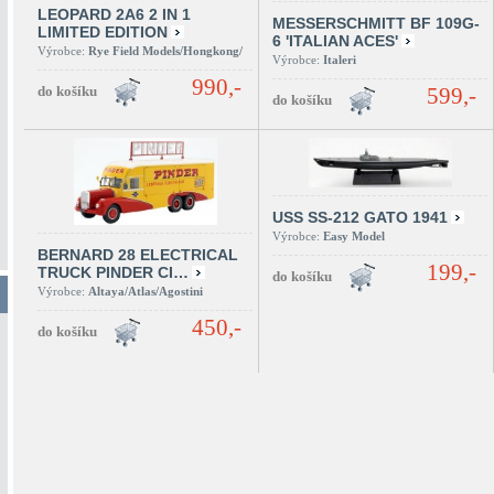
LEOPARD 2A6 2 IN 1
MESSERSCHMITT BF 109G-
LIMITED EDITION
6 'ITALIAN ACES'
Výrobce:
Rye Field Models/Hongkong/
Výrobce:
Italeri
990,-
599,-
USS SS-212 GATO 1941
Výrobce:
Easy Model
BERNARD 28 ELECTRICAL
199,-
TRUCK PINDER CI…
Výrobce:
Altaya/Atlas/Agostini
450,-