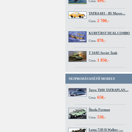
499,-
Cena:
TATRA 603 - B5 Marat…
2 700,-
Cena:
KURFÜRST DUAL COMBO
870,-
Cena:
T 34/85 Soviet Tank
1 850,-
Cena:
NEJPRODÁVANĚJŠÍ MODELY
Tatra T600 TATRAPLAN…
650,-
Cena:
Škoda Forman
550,-
Cena:
Lotus 72D D.Walker -…