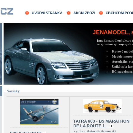
ÚVODNÍ STRÁNKA
AKČNÍ ZBOŽÍ
OBCHODNÍ POD
JENAMODEL, sv
jsme firma s dlouholetou t
se spoustou spokojených z
Kovové modely 
Modely motocy
Autodráhy, sta
Unikátní a lux
RC stavebnice,
Novinky
TATRA 603 - B5 MARATHON
DE LA ROUTE 1…
Výrobce:
Autocult/ Avenue 43