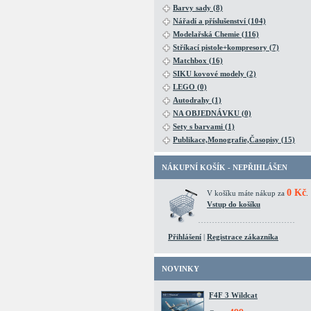
Barvy sady (8)
Nářadí a příslušenství (104)
Modelařská Chemie (116)
Stříkací pistole+kompresory (7)
Matchbox (16)
SIKU kovové modely (2)
LEGO (0)
Autodrahy (1)
NA OBJEDNÁVKU (0)
Sety s barvami (1)
Publikace,Monografie,Časopisy (15)
NÁKUPNÍ KOŠÍK - NEPŘIHLÁŠEN
0 Kč
V košíku máte nákup za
.
Vstup do košíku
Přihlášení
|
Registrace zákazníka
NOVINKY
F4F 3 Wildcat