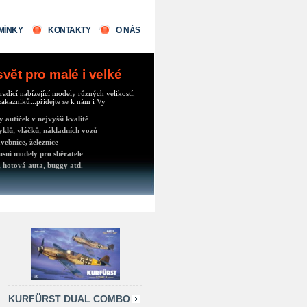
MÍNKY
KONTAKTY
O NÁS
ět pro malé i velké
radicí nabízející modely různých velikostí,
ákazníků...přidejte se k nám i Vy
autíček v nejvyšší kvalitě
klů, vláčků, nákladních vozů
vebnice, železnice
usní modely pro sběratele
 hotová auta, buggy atd.
KURFÜRST DUAL COMBO