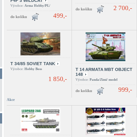
F4F 3 WILDCAT
Výrobce:
Arma Hobby/PL/
2 700,-
499,-
T 34/85 SOVIET TANK
Výrobce:
Hobby Boss
T 14 ARMATA MBT OBJECT
148
1 850,-
Výrobce:
Panda/Zimi/ model
999,-
Akce