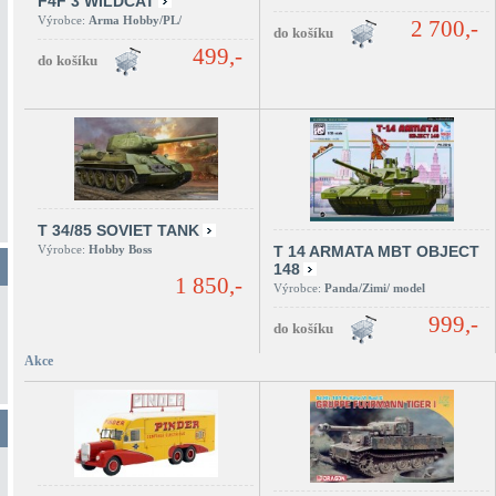
F4F 3 WILDCAT
Výrobce:
Arma Hobby/PL/
2 700,-
499,-
T 34/85 SOVIET TANK
Výrobce:
Hobby Boss
T 14 ARMATA MBT OBJECT
148
1 850,-
Výrobce:
Panda/Zimi/ model
999,-
Akce