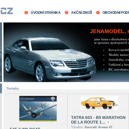
ÚVODNÍ STRÁNKA
AKČNÍ ZBOŽÍ
OBCHODNÍ POD
JENAMODEL, sv
jsme firma s dlouholetou t
se spoustou spokojených z
Kovové modely 
Modely motocy
Autodráhy, sta
Unikátní a lux
RC stavebnice,
Novinky
TATRA 603 - B5 MARATHON
DE LA ROUTE 1…
Výrobce:
Autocult/ Avenue 43