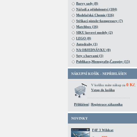
Barvy sady (8)
Nářadí a příslušenství (104)
Modelařská Chemie (116)
Stříkací pistole+kompresory (7)
Matchbox (16)
SIKU kovové modely (2)
LEGO (0)
Autodrahy (1)
NA OBJEDNÁVKU (0)
Sety s barvami (1)
Publikace,Monografie,Časopisy (15)
NÁKUPNÍ KOŠÍK - NEPŘIHLÁŠEN
0 Kč
V košíku máte nákup za
.
Vstup do košíku
Přihlášení
|
Registrace zákazníka
NOVINKY
F4F 3 Wildcat