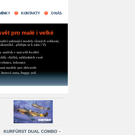
MÍNKY
KONTAKTY
O NÁS
ět pro malé i velké
radicí nabízející modely různých velikostí,
ákazníků...přidejte se k nám i Vy
autíček v nejvyšší kvalitě
klů, vláčků, nákladních vozů
vebnice, železnice
usní modely pro sběratele
 hotová auta, buggy atd.
KURFÜRST DUAL COMBO