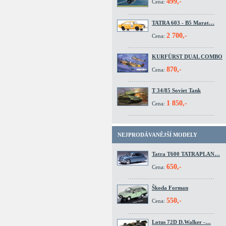
499,-
Cena:
TATRA 603 - B5 Marat…
2 700,-
Cena:
KURFÜRST DUAL COMBO
870,-
Cena:
T 34/85 Soviet Tank
1 850,-
Cena:
NEJPRODÁVANĚJŠÍ MODELY
Tatra T600 TATRAPLAN…
650,-
Cena:
Škoda Forman
550,-
Cena:
Lotus 72D D.Walker -…