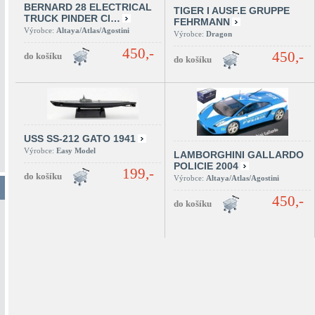
BERNARD 28 ELECTRICAL
TIGER I AUSF.E GRUPPE
TRUCK PINDER CI…
FEHRMANN
Výrobce:
Altaya/Atlas/Agostini
Výrobce:
Dragon
450,-
450,-
USS SS-212 GATO 1941
Výrobce:
Easy Model
LAMBORGHINI GALLARDO
POLICIE 2004
199,-
Výrobce:
Altaya/Atlas/Agostini
450,-