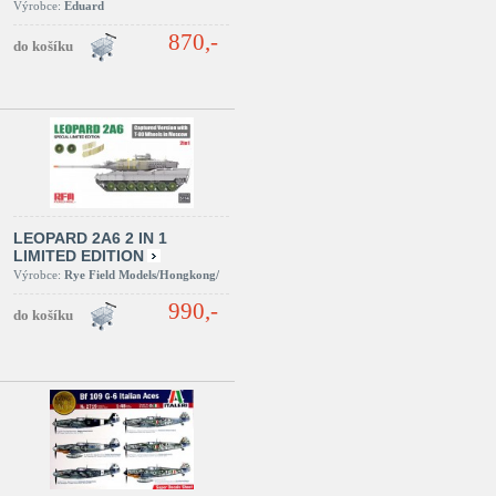
Výrobce:
Eduard
870,-
LEOPARD 2A6 2 IN 1
LIMITED EDITION
Výrobce:
Rye Field Models/Hongkong/
990,-