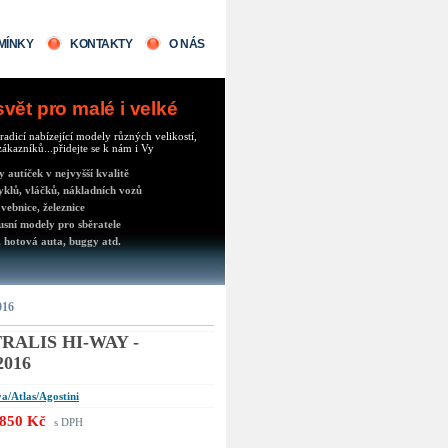
MÍNKY
KONTAKTY
O NÁS
ět pro malé i velké
radicí nabízející modely různých velikostí,
ákazníků...přidejte se k nám i Vy
autíček v nejvyšší kvalitě
klů, vláčků, nákladních vozů
vebnice, železnice
usní modely pro sběratele
 hotová auta, buggy atd.
016
TRALIS HI-WAY -
016
a/Atlas/Agostini
850 Kč
s DPH