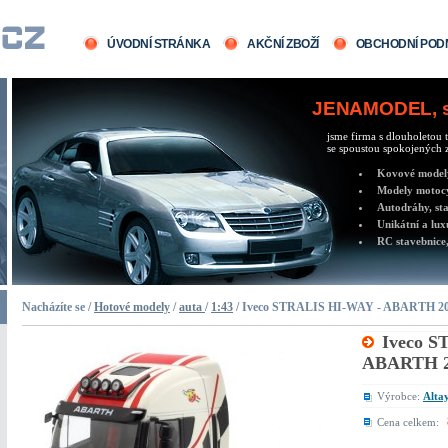
ÚVODNÍ STRÁNKA
AKČNÍ ZBOŽÍ
OBCHODNÍ POD
JENAMODEL, sv
jsme firma s dlouholetou t
se spoustou spokojených z
Kovové modely 
Modely motocy
Autodráhy, sta
Unikátní a lux
RC stavebnice,
Nacházíte se /
Hotové modely
/
auta
/
1:43
/ Iveco STRALIS HI-WAY - ABARTH 2
Iveco S
ABARTH 2
Výrobce:
Altay
Cena celkem: