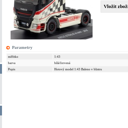
Parametry
měřitko
1:43
barva
bílá/červená
Popis
Hotový model 1:43 Baleno v blistru