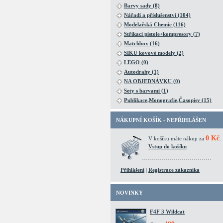
Barvy sady (8)
Nářadí a příslušenství (104)
Modelařská Chemie (116)
Stříkací pistole+kompresory (7)
Matchbox (16)
SIKU kovové modely (2)
LEGO (0)
Autodrahy (1)
NA OBJEDNÁVKU (0)
Sety s barvami (1)
Publikace,Monografie,Časopisy (15)
NÁKUPNÍ KOŠÍK - NEPŘIHLÁŠEN
0 Kč
V košíku máte nákup za
.
Vstup do košíku
Přihlášení
|
Registrace zákazníka
NOVINKY
F4F 3 Wildcat