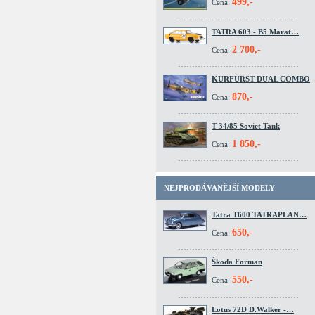
499,-
Cena:
TATRA 603 - B5 Marat…
2 700,-
Cena:
KURFÜRST DUAL COMBO
870,-
Cena:
T 34/85 Soviet Tank
1 850,-
Cena:
NEJPRODÁVANĚJŠÍ MODELY
Tatra T600 TATRAPLAN…
650,-
Cena:
Škoda Forman
550,-
Cena:
Lotus 72D D.Walker -…