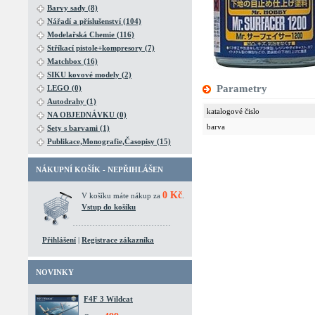
Barvy sady (8)
Nářadí a příslušenství (104)
Modelařská Chemie (116)
Stříkací pistole+kompresory (7)
Matchbox (16)
SIKU kovové modely (2)
Parametry
LEGO (0)
Autodrahy (1)
katalogové čislo
NA OBJEDNÁVKU (0)
barva
Sety s barvami (1)
Publikace,Monografie,Časopisy (15)
NÁKUPNÍ KOŠÍK - NEPŘIHLÁŠEN
0 Kč
V košíku máte nákup za
.
Vstup do košíku
Přihlášení
|
Registrace zákazníka
NOVINKY
F4F 3 Wildcat