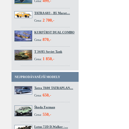
499,-
Cena:
TATRA 603 - B5 Marat…
2 700,-
Cena:
KURFÜRST DUAL COMBO
870,-
Cena:
T 34/85 Soviet Tank
1 850,-
Cena:
NEJPRODÁVANĚJŠÍ MODELY
Tatra T600 TATRAPLAN…
650,-
Cena:
Škoda Forman
550,-
Cena:
Lotus 72D D.Walker -…