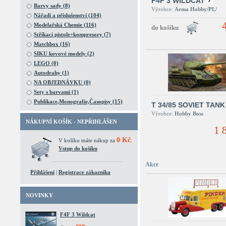
F4F 3 WILDCAT
Barvy sady (8)
Výrobce:
Arma Hobby/PL/
Nářadí a příslušenství (104)
Modelařská Chemie (116)
Stříkací pistole+kompresory (7)
Matchbox (16)
SIKU kovové modely (2)
LEGO (0)
Autodrahy (1)
NA OBJEDNÁVKU (0)
Sety s barvami (1)
Publikace,Monografie,Časopisy (15)
T 34/85 SOVIET TANK
Výrobce:
Hobby Boss
NÁKUPNÍ KOŠÍK - NEPŘIHLÁŠEN
1 
0 Kč
V košíku máte nákup za
.
Vstup do košíku
Akce
Přihlášení
|
Registrace zákazníka
NOVINKY
F4F 3 Wildcat