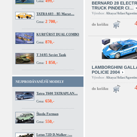
499,-
Cena:
BERNARD 28 ELECTR
TRUCK PINDER CI…
Výrobce:
Altaya/Atlas/Agostin
TATRA 603 - B5 Marat…
2 700,-
Cena:
KURFÜRST DUAL COMBO
870,-
Cena:
T 34/85 Soviet Tank
1 850,-
Cena:
LAMBORGHINI GALL
POLICIE 2004
Výrobce:
Altaya/Atlas/Agostin
NEJPRODÁVANĚJŠÍ MODELY
Tatra T600 TATRAPLAN…
650,-
Cena:
Škoda Forman
550,-
Cena:
Lotus 72D D.Walker -…