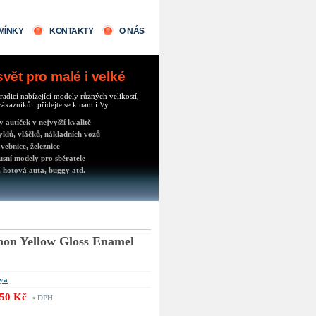
MÍNKY
KONTAKTY
O NÁS
ět pro malé i velké
radicí nabízející modely různých velikostí,
ákazníků...přidejte se k nám i Vy
autíček v nejvyšší kvalitě
klů, vláčků, nákladních vozů
vebnice, železnice
usní modely pro sběratele
 hotová auta, buggy atd.
on Yellow Gloss Enamel
ya
50 Kč
s DPH