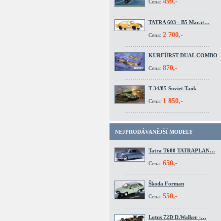
499,-
Cena:
TATRA 603 - B5 Marat…
2 700,-
Cena:
KURFÜRST DUAL COMBO
870,-
Cena:
T 34/85 Soviet Tank
1 850,-
Cena:
NEJPRODÁVANĚJŠÍ MODELY
Tatra T600 TATRAPLAN…
650,-
Cena:
Škoda Forman
550,-
Cena:
Lotus 72D D.Walker -…