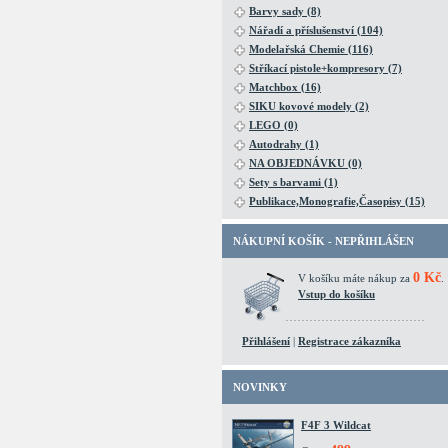
Barvy sady (8)
Nářadí a příslušenství (104)
Modelařská Chemie (116)
Stříkací pistole+kompresory (7)
Matchbox (16)
SIKU kovové modely (2)
LEGO (0)
Autodrahy (1)
NA OBJEDNÁVKU (0)
Sety s barvami (1)
Publikace,Monografie,Časopisy (15)
NÁKUPNÍ KOŠÍK - NEPŘIHLÁŠEN
0 Kč
V košíku máte nákup za
.
Vstup do košíku
Přihlášení
|
Registrace zákazníka
NOVINKY
F4F 3 Wildcat