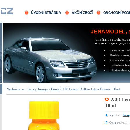
ÚVODNÍ STRÁNKA
AKČNÍ ZBOŽÍ
OBCHODNÍ POD
JENAMODEL, sv
jsme firma s dlouholetou t
se spoustou spokojených z
Kovové modely 
Modely motocy
Autodráhy, sta
Unikátní a lux
RC stavebnice,
Nacházíte se /
Barvy Tamiya
/
Email
/ X08 Lemon Yellow Gloss Enamel 10ml
X08 Lem
10ml
Výrobce:
Tami
Cena celkem: