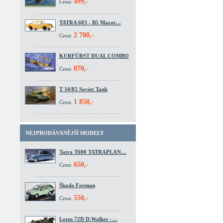
499,-
Cena:
TATRA 603 - B5 Marat…
2 700,-
Cena:
KURFÜRST DUAL COMBO
870,-
Cena:
T 34/85 Soviet Tank
1 850,-
Cena:
NEJPRODÁVANĚJŠÍ MODELY
Tatra T600 TATRAPLAN…
650,-
Cena:
Škoda Forman
550,-
Cena:
Lotus 72D D.Walker -…