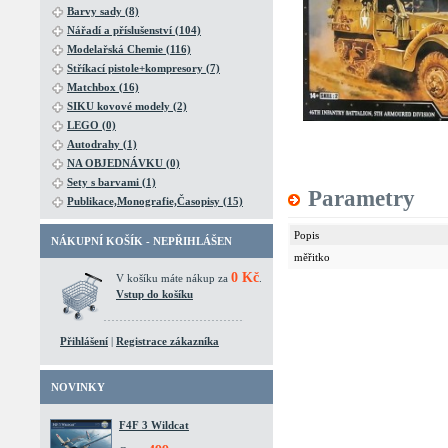
Barvy sady (8)
Nářadí a příslušenství (104)
Modelařská Chemie (116)
Stříkací pistole+kompresory (7)
Matchbox (16)
SIKU kovové modely (2)
LEGO (0)
Autodrahy (1)
NA OBJEDNÁVKU (0)
Sety s barvami (1)
Parametry
Publikace,Monografie,Časopisy (15)
Popis
NÁKUPNÍ KOŠÍK - NEPŘIHLÁŠEN
měřitko
0 Kč
V košíku máte nákup za
.
Vstup do košíku
Přihlášení
|
Registrace zákazníka
NOVINKY
F4F 3 Wildcat