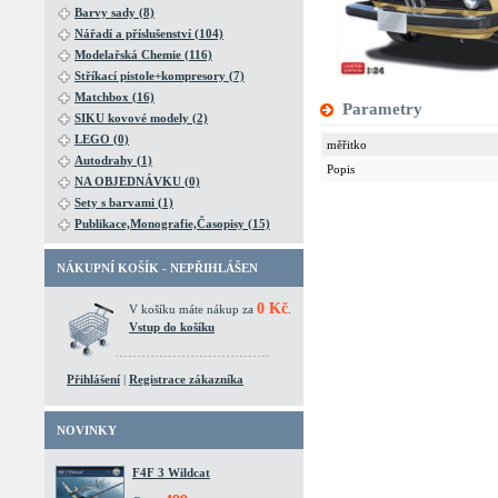
Barvy sady (8)
Nářadí a příslušenství (104)
Modelařská Chemie (116)
Stříkací pistole+kompresory (7)
Matchbox (16)
Parametry
SIKU kovové modely (2)
LEGO (0)
měřitko
Autodrahy (1)
Popis
NA OBJEDNÁVKU (0)
Sety s barvami (1)
Publikace,Monografie,Časopisy (15)
NÁKUPNÍ KOŠÍK - NEPŘIHLÁŠEN
0 Kč
V košíku máte nákup za
.
Vstup do košíku
Přihlášení
|
Registrace zákazníka
NOVINKY
F4F 3 Wildcat