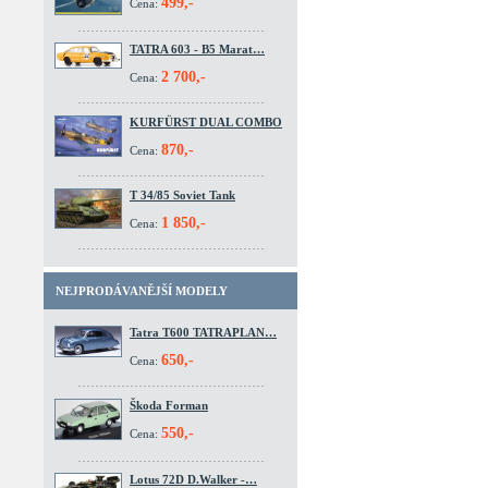
499,-
Cena:
TATRA 603 - B5 Marat…
2 700,-
Cena:
KURFÜRST DUAL COMBO
870,-
Cena:
T 34/85 Soviet Tank
1 850,-
Cena:
NEJPRODÁVANĚJŠÍ MODELY
Tatra T600 TATRAPLAN…
650,-
Cena:
Škoda Forman
550,-
Cena:
Lotus 72D D.Walker -…