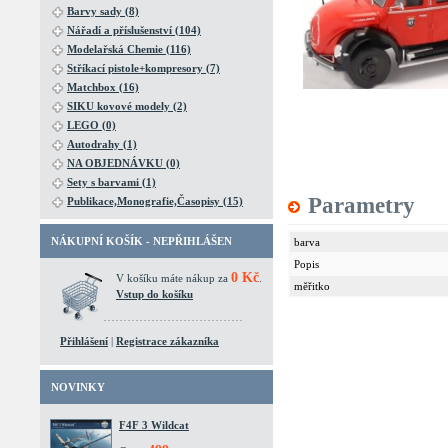
Barvy sady (8)
Nářadí a příslušenství (104)
Modelařská Chemie (116)
Stříkací pistole+kompresory (7)
Matchbox (16)
SIKU kovové modely (2)
LEGO (0)
Autodrahy (1)
NA OBJEDNÁVKU (0)
Sety s barvami (1)
Parametry
Publikace,Monografie,Časopisy (15)
NÁKUPNÍ KOŠÍK - NEPŘIHLÁŠEN
barva
Popis
0 Kč
V košíku máte nákup za
.
měřitko
Vstup do košíku
Přihlášení
|
Registrace zákazníka
NOVINKY
F4F 3 Wildcat