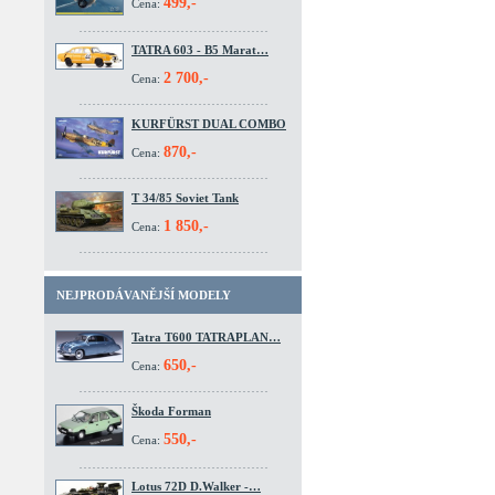
499,-
Cena:
TATRA 603 - B5 Marat…
2 700,-
Cena:
KURFÜRST DUAL COMBO
870,-
Cena:
T 34/85 Soviet Tank
1 850,-
Cena:
NEJPRODÁVANĚJŠÍ MODELY
Tatra T600 TATRAPLAN…
650,-
Cena:
Škoda Forman
550,-
Cena:
Lotus 72D D.Walker -…