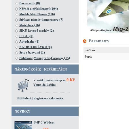
Barvy sady (8)
Nářadí a příslušenství (104)
Modelařská Chemie (116)
Stříkací pistole+kompresory (7)
Matchbox (16)
SIKU kovové modely (2)
LEGO (0)
Parametry
Autodrahy (1)
NA OBJEDNÁVKU (0)
měřitko
Sety s barvami (1)
Popis
Publikace,Monografie,Časopisy (15)
NÁKUPNÍ KOŠÍK - NEPŘIHLÁŠEN
0 Kč
V košíku máte nákup za
.
Vstup do košíku
Přihlášení
|
Registrace zákazníka
NOVINKY
F4F 3 Wildcat