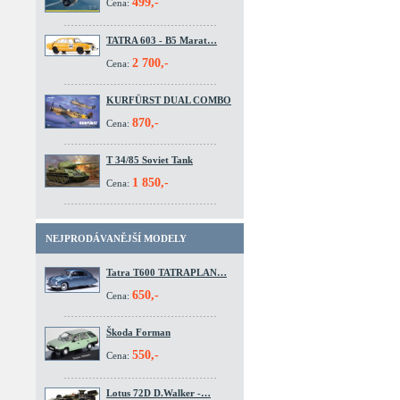
499,-
Cena:
TATRA 603 - B5 Marat…
2 700,-
Cena:
KURFÜRST DUAL COMBO
870,-
Cena:
T 34/85 Soviet Tank
1 850,-
Cena:
NEJPRODÁVANĚJŠÍ MODELY
Tatra T600 TATRAPLAN…
650,-
Cena:
Škoda Forman
550,-
Cena:
Lotus 72D D.Walker -…