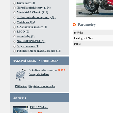
Barvy sady (8)
Nářadí a příslušenství (104)
Modelařská Chemie (116)
Stříkací pistole+kompresory (7)
Matchbox (16)
Parametry
SIKU kovové modely (2)
LEGO (0)
měřitko
Autodrahy (1)
katalogové čislo
NA OBJEDNÁVKU (0)
Popis
Sety s barvami (1)
Publikace,Monografie,Časopisy (15)
NÁKUPNÍ KOŠÍK - NEPŘIHLÁŠEN
0 Kč
V košíku máte nákup za
.
Vstup do košíku
Přihlášení
|
Registrace zákazníka
NOVINKY
F4F 3 Wildcat