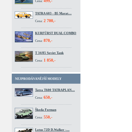
499,-
Cena:
TATRA 603 - B5 Marat…
2 700,-
Cena:
KURFÜRST DUAL COMBO
870,-
Cena:
T 34/85 Soviet Tank
1 850,-
Cena:
NEJPRODÁVANĚJŠÍ MODELY
Tatra T600 TATRAPLAN…
650,-
Cena:
Škoda Forman
550,-
Cena:
Lotus 72D D.Walker -…