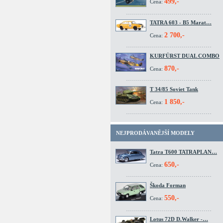
499,-
Cena:
TATRA 603 - B5 Marat…
2 700,-
Cena:
KURFÜRST DUAL COMBO
870,-
Cena:
T 34/85 Soviet Tank
1 850,-
Cena:
NEJPRODÁVANĚJŠÍ MODELY
Tatra T600 TATRAPLAN…
650,-
Cena:
Škoda Forman
550,-
Cena:
Lotus 72D D.Walker -…