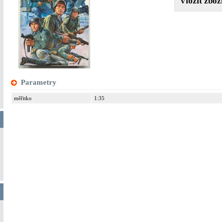
Parametry
měřitko
1:35