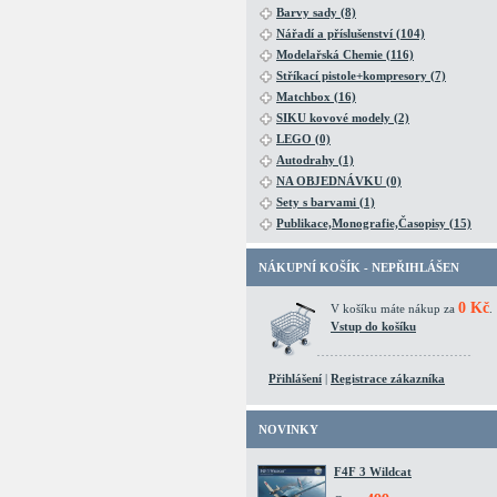
Barvy sady (8)
Nářadí a příslušenství (104)
Modelařská Chemie (116)
Stříkací pistole+kompresory (7)
Matchbox (16)
SIKU kovové modely (2)
LEGO (0)
Autodrahy (1)
NA OBJEDNÁVKU (0)
Sety s barvami (1)
Publikace,Monografie,Časopisy (15)
NÁKUPNÍ KOŠÍK - NEPŘIHLÁŠEN
0 Kč
V košíku máte nákup za
.
Vstup do košíku
Přihlášení
|
Registrace zákazníka
NOVINKY
F4F 3 Wildcat