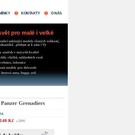
MÍNKY
KONTAKTY
O NÁS
ět pro malé i velké
radicí nabízející modely různých velikostí,
ákazníků...přidejte se k nám i Vy
autíček v nejvyšší kvalitě
klů, vláčků, nákladních vozů
vebnice, železnice
usní modely pro sběratele
 hotová auta, buggy atd.
Panzer Grenadiers
ya
140 Kč
s DPH