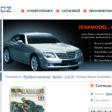
ÚVODNÍ STRÁNKA
AKČNÍ ZBOŽÍ
OBCHODNÍ POD
JENAMODEL, sv
jsme firma s dlouholetou t
se spoustou spokojených z
Kovové modely 
Modely motocy
Autodráhy, sta
Unikátní a lux
RC stavebnice,
Nacházíte se /
Plastikové stavebnice
/
figurky
/
1:32-35
/ German Panzer Grenadiers
German 
Výrobce:
Tami
Cena celkem: