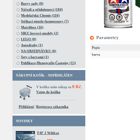
Barvy sady (8)
Nářadí a příslušenství (104)
Modelařská Chemie (116)
Stříkací pistole+kompresory (7)
Matchbox (16)
SIKU kovové modely (2)
Parametry
LEGO (0)
Autodrahy (1)
Popis
NA OBJEDNÁVKU (0)
barva
Sety s barvami (1)
Publikace,Monografie,Časopisy (15)
NÁKUPNÍ KOŠÍK - NEPŘIHLÁŠEN
0 Kč
V košíku máte nákup za
.
Vstup do košíku
Přihlášení
|
Registrace zákazníka
NOVINKY
F4F 3 Wildcat