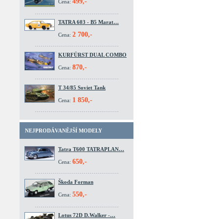
499,-
Cena:
TATRA 603 - B5 Marat…
2 700,-
Cena:
KURFÜRST DUAL COMBO
870,-
Cena:
T 34/85 Soviet Tank
1 850,-
Cena:
NEJPRODÁVANĚJŠÍ MODELY
Tatra T600 TATRAPLAN…
650,-
Cena:
Škoda Forman
550,-
Cena:
Lotus 72D D.Walker -…