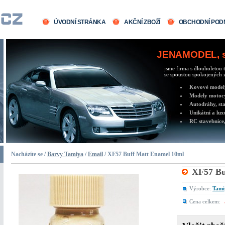
ÚVODNÍ STRÁNKA
AKČNÍ ZBOŽÍ
OBCHODNÍ POD
JENAMODEL, sv
jsme firma s dlouholetou t
se spoustou spokojených z
Kovové modely 
Modely motocy
Autodráhy, sta
Unikátní a lux
RC stavebnice,
Nacházíte se /
Barvy Tamiya
/
Email
/ XF57 Buff Matt Enamel 10ml
XF57 Bu
Výrobce:
Tami
Cena celkem: