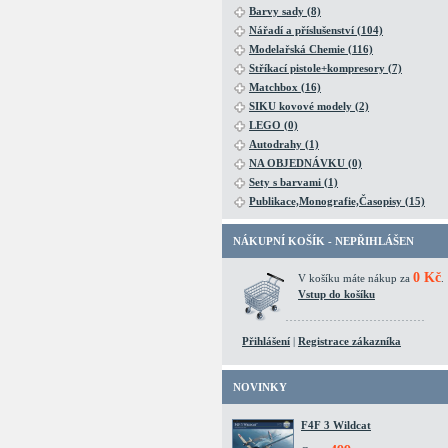
Barvy sady (8)
Nářadí a příslušenství (104)
Modelařská Chemie (116)
Stříkací pistole+kompresory (7)
Matchbox (16)
SIKU kovové modely (2)
LEGO (0)
Autodrahy (1)
NA OBJEDNÁVKU (0)
Sety s barvami (1)
Publikace,Monografie,Časopisy (15)
NÁKUPNÍ KOŠÍK - NEPŘIHLÁŠEN
0 Kč
V košíku máte nákup za
.
Vstup do košíku
Přihlášení
|
Registrace zákazníka
NOVINKY
F4F 3 Wildcat