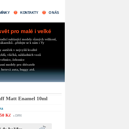
MÍNKY
KONTAKTY
O NÁS
ět pro malé i velké
radicí nabízející modely různých velikostí,
ákazníků...přidejte se k nám i Vy
autíček v nejvyšší kvalitě
klů, vláčků, nákladních vozů
vebnice, železnice
usní modely pro sběratele
 hotová auta, buggy atd.
ff Matt Enamel 10ml
ya
50 Kč
s DPH