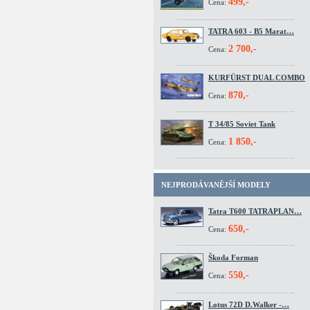
499,-
Cena:
TATRA 603 - B5 Marat…
2 700,-
Cena:
KURFÜRST DUAL COMBO
870,-
Cena:
T 34/85 Soviet Tank
1 850,-
Cena:
NEJPRODÁVANĚJŠÍ MODELY
Tatra T600 TATRAPLAN…
650,-
Cena:
Škoda Forman
550,-
Cena:
Lotus 72D D.Walker -…