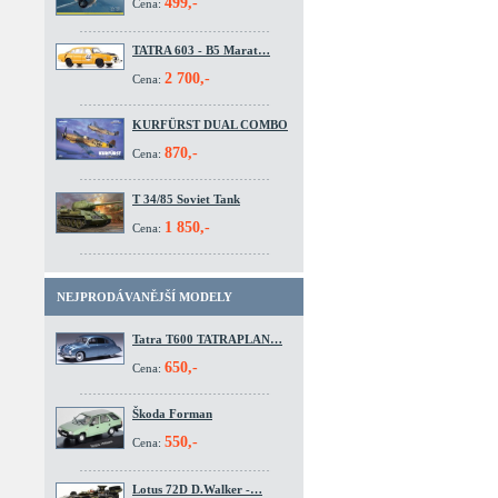
499,-
Cena:
TATRA 603 - B5 Marat…
2 700,-
Cena:
KURFÜRST DUAL COMBO
870,-
Cena:
T 34/85 Soviet Tank
1 850,-
Cena:
NEJPRODÁVANĚJŠÍ MODELY
Tatra T600 TATRAPLAN…
650,-
Cena:
Škoda Forman
550,-
Cena:
Lotus 72D D.Walker -…