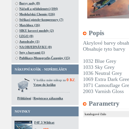
Barvy sady (8)
Nářadí a příslušenství (104)
Modelařská Chemie (116)
Stříkací pistole+kompresory (7)
Matchbox (16)
SIKU kovové modely (2)
Popis
LEGO (0)
Autodrahy (1)
Akrylové barvy obsa
NA OBJEDNÁVKU (0)
Obsahuje tyto barvy
Sety s barvami (1)
Publikace,Monografie,Časopisy (15)
1032 Blue Grey
1033 Sky Grey
NÁKUPNÍ KOŠÍK - NEPŘIHLÁŠEN
1036 Neutral Grey
1069 Extra Dark Gre
0 Kč
V košíku máte nákup za
.
1071 Camouflage Gr
Vstup do košíku
2003 Varnish Gloss
Přihlášení
|
Registrace zákazníka
Parametry
NOVINKY
katalogové čislo
F4F 3 Wildcat