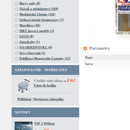
Barvy sady (8)
Nářadí a příslušenství (104)
Modelařská Chemie (116)
Stříkací pistole+kompresory (7)
Matchbox (16)
SIKU kovové modely (2)
LEGO (0)
Autodrahy (1)
NA OBJEDNÁVKU (0)
Parametry
Sety s barvami (1)
Popis
Publikace,Monografie,Časopisy (15)
barva
NÁKUPNÍ KOŠÍK - NEPŘIHLÁŠEN
0 Kč
V košíku máte nákup za
.
Vstup do košíku
Přihlášení
|
Registrace zákazníka
NOVINKY
F4F 3 Wildcat