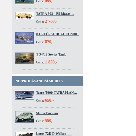
499,-
Cena:
TATRA 603 - B5 Marat…
2 700,-
Cena:
KURFÜRST DUAL COMBO
870,-
Cena:
T 34/85 Soviet Tank
1 850,-
Cena:
NEJPRODÁVANĚJŠÍ MODELY
Tatra T600 TATRAPLAN…
650,-
Cena:
Škoda Forman
550,-
Cena:
Lotus 72D D.Walker -…