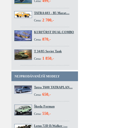
499,-
Cena:
TATRA 603 - B5 Marat…
2 700,-
Cena:
KURFÜRST DUAL COMBO
870,-
Cena:
T 34/85 Soviet Tank
1 850,-
Cena:
NEJPRODÁVANĚJŠÍ MODELY
Tatra T600 TATRAPLAN…
650,-
Cena:
Škoda Forman
550,-
Cena:
Lotus 72D D.Walker -…