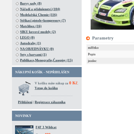
Barvy sady (8)
Nářadí a příslušenství (104)
Modelařská Chemie (116)
Stříkací pistole+kompresory (7)
Matchbox (16)
SIKU kovové modely (2)
LEGO (0)
Parametry
Autodrahy (1)
měřitko
NA OBJEDNÁVKU (0)
Popis
Sety s barvami (1)
Publikace,Monografie,Časopisy (15)
jezdec
NÁKUPNÍ KOŠÍK - NEPŘIHLÁŠEN
0 Kč
V košíku máte nákup za
.
Vstup do košíku
Přihlášení
|
Registrace zákazníka
NOVINKY
F4F 3 Wildcat