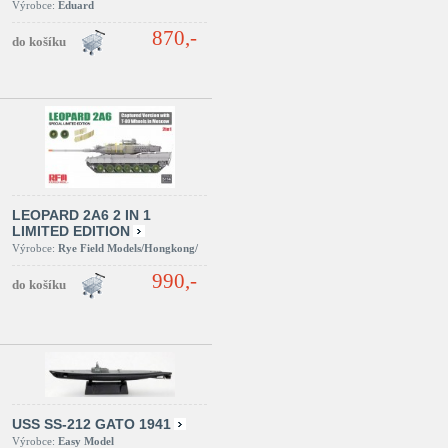
Výrobce:
Eduard
870,-
LEOPARD 2A6 2 IN 1
LIMITED EDITION
Výrobce:
Rye Field Models/Hongkong/
990,-
USS SS-212 GATO 1941
Výrobce:
Easy Model