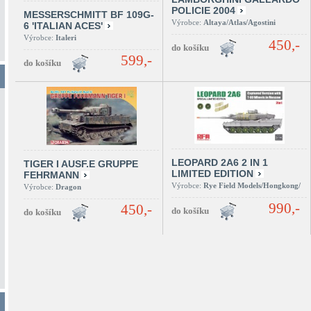
POLICIE 2004
MESSERSCHMITT BF 109G-
Výrobce:
Altaya/Atlas/Agostini
6 'ITALIAN ACES'
Výrobce:
Italeri
450,-
599,-
LEOPARD 2A6 2 IN 1
TIGER I AUSF.E GRUPPE
LIMITED EDITION
FEHRMANN
Výrobce:
Rye Field Models/Hongkong/
Výrobce:
Dragon
990,-
450,-