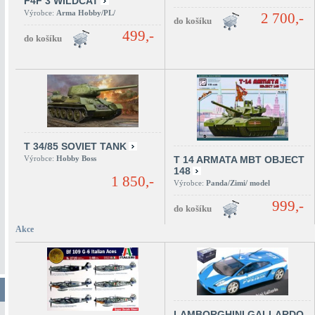
F4F 3 WILDCAT
Výrobce:
Arma Hobby/PL/
2 700,-
499,-
T 34/85 SOVIET TANK
Výrobce:
Hobby Boss
T 14 ARMATA MBT OBJECT
148
1 850,-
Výrobce:
Panda/Zimi/ model
999,-
Akce
LAMBORGHINI GALLARDO