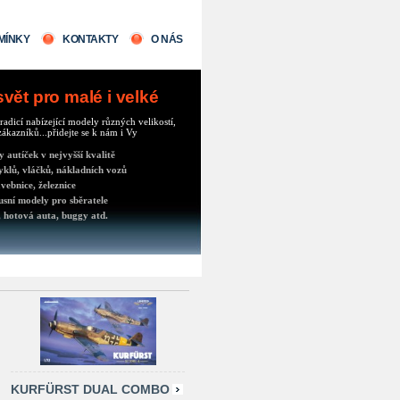
MÍNKY
KONTAKTY
O NÁS
ět pro malé i velké
radicí nabízející modely různých velikostí,
ákazníků...přidejte se k nám i Vy
autíček v nejvyšší kvalitě
klů, vláčků, nákladních vozů
vebnice, železnice
usní modely pro sběratele
 hotová auta, buggy atd.
KURFÜRST DUAL COMBO