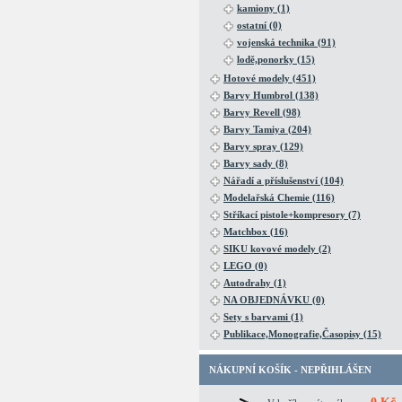
kamiony (1)
ostatní (0)
vojenská technika (91)
lodě,ponorky (15)
Hotové modely (451)
Barvy Humbrol (138)
Barvy Revell (98)
Barvy Tamiya (204)
Barvy spray (129)
Barvy sady (8)
Nářadí a příslušenství (104)
Modelařská Chemie (116)
Stříkací pistole+kompresory (7)
Matchbox (16)
SIKU kovové modely (2)
LEGO (0)
Autodrahy (1)
NA OBJEDNÁVKU (0)
Sety s barvami (1)
Publikace,Monografie,Časopisy (15)
NÁKUPNÍ KOŠÍK - NEPŘIHLÁŠEN