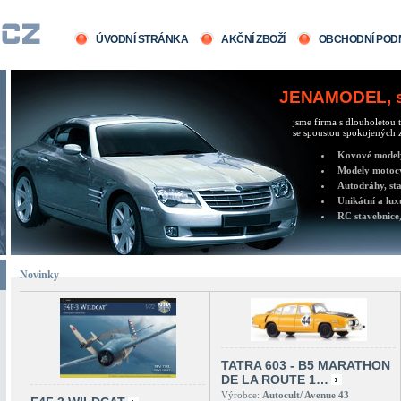
ÚVODNÍ STRÁNKA
AKČNÍ ZBOŽÍ
OBCHODNÍ POD
JENAMODEL, sv
jsme firma s dlouholetou t
se spoustou spokojených z
Kovové modely 
Modely motocy
Autodráhy, sta
Unikátní a lux
RC stavebnice,
Novinky
TATRA 603 - B5 MARATHON
DE LA ROUTE 1…
Výrobce:
Autocult/ Avenue 43