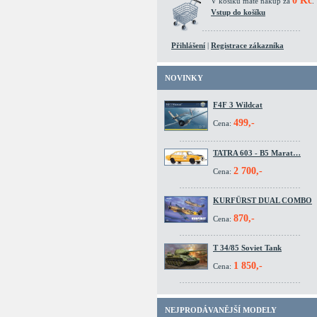
0 Kč
V košíku máte nákup za
.
Vstup do košíku
Přihlášení
|
Registrace zákazníka
NOVINKY
F4F 3 Wildcat
499,-
Cena:
TATRA 603 - B5 Marat…
2 700,-
Cena:
KURFÜRST DUAL COMBO
870,-
Cena:
T 34/85 Soviet Tank
1 850,-
Cena:
NEJPRODÁVANĚJŠÍ MODELY