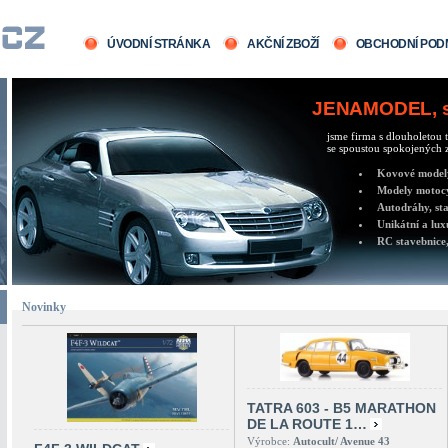
ÚVODNÍ STRÁNKA
AKČNÍ ZBOŽÍ
OBCHODNÍ POD
JENAMODEL, sv
jsme firma s dlouholetou t
se spoustou spokojených z
Kovové modely 
Modely motocy
Autodráhy, sta
Unikátní a lux
RC stavebnice,
Novinky
TATRA 603 - B5 MARATHON
DE LA ROUTE 1…
Výrobce:
Autocult/ Avenue 43