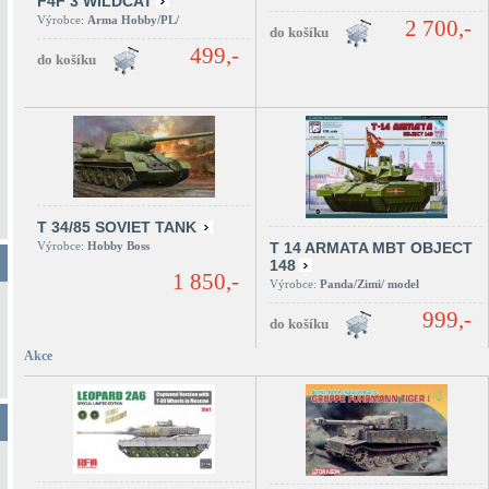
F4F 3 WILDCAT
Výrobce:
Arma Hobby/PL/
2 700,-
499,-
T 34/85 SOVIET TANK
Výrobce:
Hobby Boss
T 14 ARMATA MBT OBJECT
148
1 850,-
Výrobce:
Panda/Zimi/ model
999,-
Akce