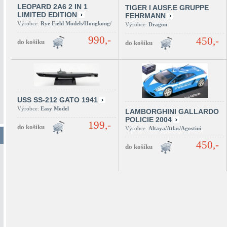
LEOPARD 2A6 2 IN 1
TIGER I AUSF.E GRUPPE
LIMITED EDITION
FEHRMANN
Výrobce:
Rye Field Models/Hongkong/
Výrobce:
Dragon
990,-
450,-
USS SS-212 GATO 1941
Výrobce:
Easy Model
LAMBORGHINI GALLARDO
POLICIE 2004
199,-
Výrobce:
Altaya/Atlas/Agostini
450,-