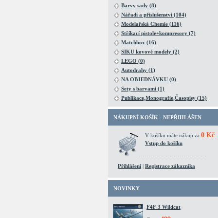
Barvy sady (8)
Nářadí a příslušenství (104)
Modelařská Chemie (116)
Stříkací pistole+kompresory (7)
Matchbox (16)
SIKU kovové modely (2)
LEGO (0)
Autodrahy (1)
NA OBJEDNÁVKU (0)
Sety s barvami (1)
Publikace,Monografie,Časopisy (15)
NÁKUPNÍ KOŠÍK - NEPŘIHLÁŠEN
0 Kč
V košíku máte nákup za
.
Vstup do košíku
Přihlášení
|
Registrace zákazníka
NOVINKY
F4F 3 Wildcat