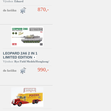
Výrobce:
Eduard
870,-
LEOPARD 2A6 2 IN 1
LIMITED EDITION
Výrobce:
Rye Field Models/Hongkong/
990,-