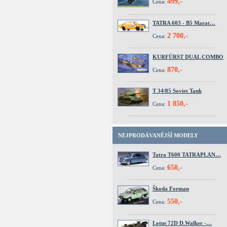
499,-
Cena:
TATRA 603 - B5 Marat…
2 700,-
Cena:
KURFÜRST DUAL COMBO
870,-
Cena:
T 34/85 Soviet Tank
1 850,-
Cena:
NEJPRODÁVANĚJŠÍ MODELY
Tatra T600 TATRAPLAN…
650,-
Cena:
Škoda Forman
550,-
Cena:
Lotus 72D D.Walker -…