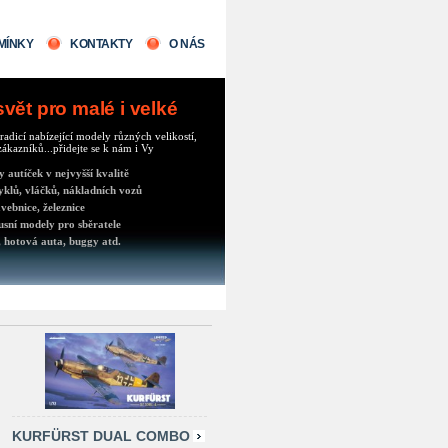
MÍNKY
KONTAKTY
O NÁS
ět pro malé i velké
radicí nabízející modely různých velikostí,
ákazníků...přidejte se k nám i Vy
autíček v nejvyšší kvalitě
klů, vláčků, nákladních vozů
vebnice, železnice
usní modely pro sběratele
 hotová auta, buggy atd.
KURFÜRST DUAL COMBO