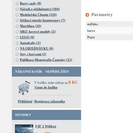
Barvy sady (8)
Nářadí a příslušenství (104)
Parametry
Modelařská Chemie (116)
Stříkací pistole+kompresory (7)
měřitko
Matchbox (16)
barva
SIKU kovové modely (2)
LEGO (0)
Popis
Autodrahy (1)
NA OBJEDNÁVKU (0)
Sety s barvami (1)
Publikace,Monografie,Časopisy (15)
NÁKUPNÍ KOŠÍK - NEPŘIHLÁŠEN
0 Kč
V košíku máte nákup za
.
Vstup do košíku
Přihlášení
|
Registrace zákazníka
NOVINKY
F4F 3 Wildcat