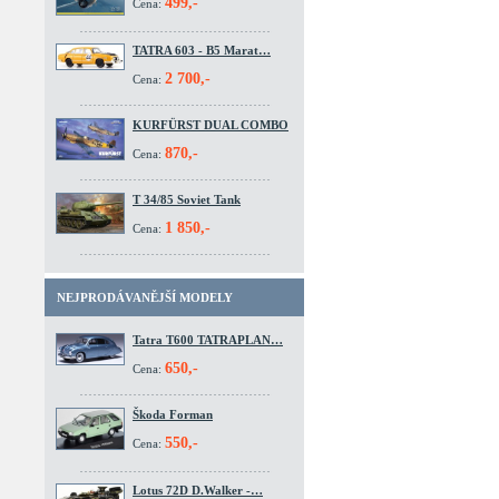
499,-
Cena:
TATRA 603 - B5 Marat…
2 700,-
Cena:
KURFÜRST DUAL COMBO
870,-
Cena:
T 34/85 Soviet Tank
1 850,-
Cena:
NEJPRODÁVANĚJŠÍ MODELY
Tatra T600 TATRAPLAN…
650,-
Cena:
Škoda Forman
550,-
Cena:
Lotus 72D D.Walker -…