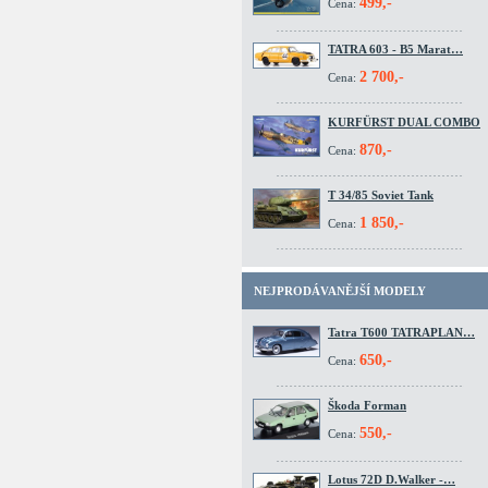
499,-
Cena:
TATRA 603 - B5 Marat…
2 700,-
Cena:
KURFÜRST DUAL COMBO
870,-
Cena:
T 34/85 Soviet Tank
1 850,-
Cena:
NEJPRODÁVANĚJŠÍ MODELY
Tatra T600 TATRAPLAN…
650,-
Cena:
Škoda Forman
550,-
Cena:
Lotus 72D D.Walker -…