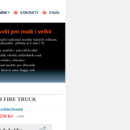
MÍNKY
KONTAKTY
O NÁS
ět pro malé i velké
radicí nabízející modely různých velikostí,
ákazníků...přidejte se k nám i Vy
autíček v nejvyšší kvalitě
klů, vláčků, nákladních vozů
vebnice, železnice
usní modely pro sběratele
 hotová auta, buggy atd.
380 FIRE TRUCK
a/Atlas/Agostini
250 Kč
s DPH