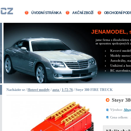
ÚVODNÍ STRÁNKA
AKČNÍ ZBOŽÍ
OBCHODNÍ POD
JENAMODEL, sv
jsme firma s dlouholetou t
se spoustou spokojených z
Kovové modely 
Modely motocy
Autodráhy, sta
Unikátní a lux
RC stavebnice,
Nacházíte se /
Hotové modely
/
auta
/
1:72-76
/ Steyr 380 FIRE TRUCK
Steyr 
Výrobce:
Altay
Cena celkem: