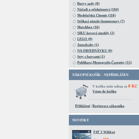
Barvy sady (8)
Nářadí a příslušenství (104)
Modelařská Chemie (116)
Stříkací pistole+kompresory (7)
Matchbox (16)
SIKU kovové modely (2)
LEGO (0)
Autodrahy (1)
NA OBJEDNÁVKU (0)
Sety s barvami (1)
Publikace,Monografie,Časopisy (15)
NÁKUPNÍ KOŠÍK - NEPŘIHLÁŠEN
0 Kč
V košíku máte nákup za
.
Vstup do košíku
Přihlášení
|
Registrace zákazníka
NOVINKY
F4F 3 Wildcat