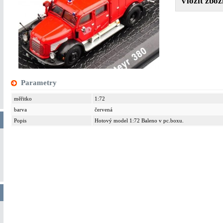
Parametry
měřitko
1:72
barva
červená
Popis
Hotový model 1:72 Baleno v pc.boxu.