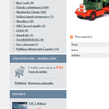
Barvy sady (8)
Nářadí a příslušenství (104)
Modelařská Chemie (116)
Stříkací pistole+kompresory (7)
Matchbox (16)
SIKU kovové modely (2)
LEGO (0)
Autodrahy (1)
Parametry
NA OBJEDNÁVKU (0)
Sety s barvami (1)
Popis
Publikace,Monografie,Časopisy (15)
barva
měřitko
NÁKUPNÍ KOŠÍK - NEPŘIHLÁŠEN
0 Kč
V košíku máte nákup za
.
Vstup do košíku
Přihlášení
|
Registrace zákazníka
NOVINKY
F4F 3 Wildcat