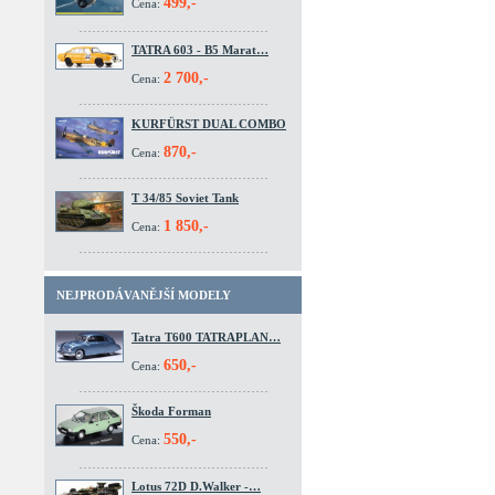
499,-
Cena:
TATRA 603 - B5 Marat…
2 700,-
Cena:
KURFÜRST DUAL COMBO
870,-
Cena:
T 34/85 Soviet Tank
1 850,-
Cena:
NEJPRODÁVANĚJŠÍ MODELY
Tatra T600 TATRAPLAN…
650,-
Cena:
Škoda Forman
550,-
Cena:
Lotus 72D D.Walker -…