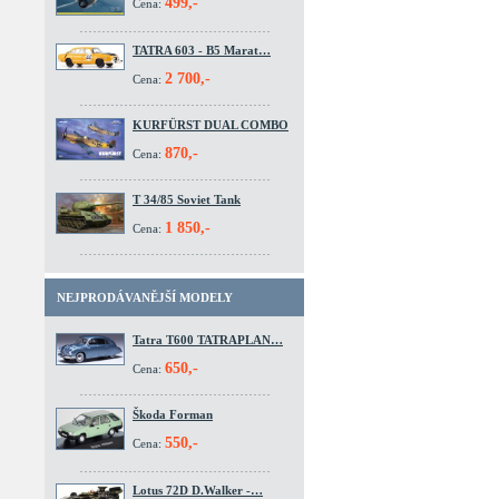
499,-
Cena:
TATRA 603 - B5 Marat…
2 700,-
Cena:
KURFÜRST DUAL COMBO
870,-
Cena:
T 34/85 Soviet Tank
1 850,-
Cena:
NEJPRODÁVANĚJŠÍ MODELY
Tatra T600 TATRAPLAN…
650,-
Cena:
Škoda Forman
550,-
Cena:
Lotus 72D D.Walker -…