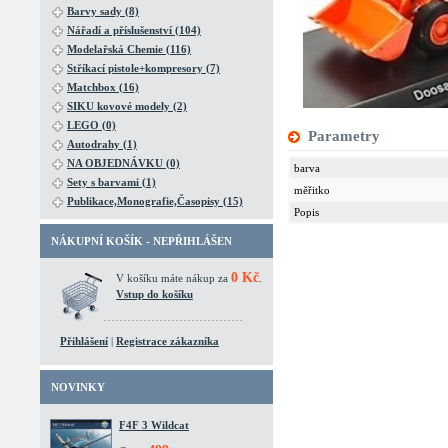
Barvy sady (8)
Nářadí a příslušenství (104)
Modelařská Chemie (116)
Stříkací pistole+kompresory (7)
Matchbox (16)
SIKU kovové modely (2)
LEGO (0)
Parametry
Autodrahy (1)
NA OBJEDNÁVKU (0)
barva
Sety s barvami (1)
měřitko
Publikace,Monografie,Časopisy (15)
Popis
NÁKUPNÍ KOŠÍK - NEPŘIHLÁŠEN
0 Kč
V košíku máte nákup za
.
Vstup do košíku
Přihlášení
|
Registrace zákazníka
NOVINKY
F4F 3 Wildcat