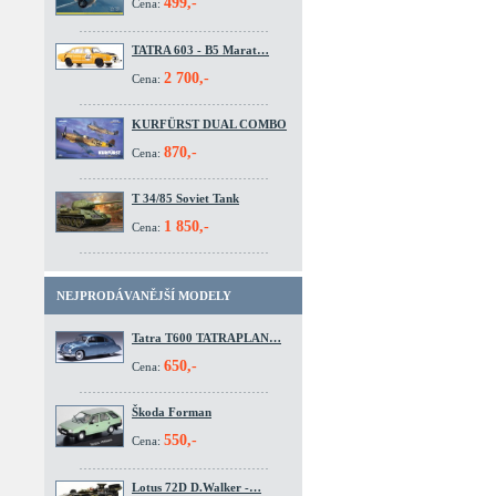
499,-
Cena:
TATRA 603 - B5 Marat…
2 700,-
Cena:
KURFÜRST DUAL COMBO
870,-
Cena:
T 34/85 Soviet Tank
1 850,-
Cena:
NEJPRODÁVANĚJŠÍ MODELY
Tatra T600 TATRAPLAN…
650,-
Cena:
Škoda Forman
550,-
Cena:
Lotus 72D D.Walker -…