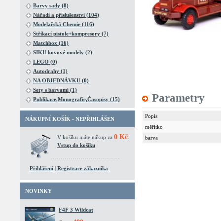
Barvy sady (8)
Nářadí a příslušenství (104)
Modelařská Chemie (116)
Stříkací pistole+kompresory (7)
Matchbox (16)
SIKU kovové modely (2)
LEGO (0)
Autodrahy (1)
NA OBJEDNÁVKU (0)
Sety s barvami (1)
Parametry
Publikace,Monografie,Časopisy (15)
Popis
NÁKUPNÍ KOŠÍK - NEPŘIHLÁŠEN
měřitko
0 Kč
V košíku máte nákup za
.
barva
Vstup do košíku
Přihlášení
|
Registrace zákazníka
NOVINKY
F4F 3 Wildcat